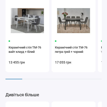
Керамічний стіл TM-76
Керамічний стіл TM-76
Керам
вайт клауд + білий
петра грей + чорний
тра
13 455 грн
17 055 грн
17 
Дивіться більше