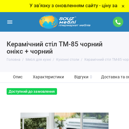
У звʼязку з оновленням сайту - ціну за товар уто
×
Керамічний стіл TM-85 чорний
онікс + чорний
Головна
Меблі для кухні
Кухонні столи
Керамічний стіл TM-85 чор
Опис
Характеристики
Відгуки
0
Доставка та о
Доступний до замовлення