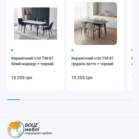
Керамічний стіл TM-87
Керамічний стіл TM-87
Кер
білий мармур + чорний
гріджіо латте + чорний
айс 
15 255 грн
15 255 грн
14 