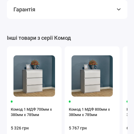
Гарантія
Інші товари з серії Комод
Комод 1 МДФ 700мм x
Комод 1 МДФ 800мм x
Ком
380мм x 785мм
380мм x 785мм
380
5 326 грн
5 767 грн
6 2