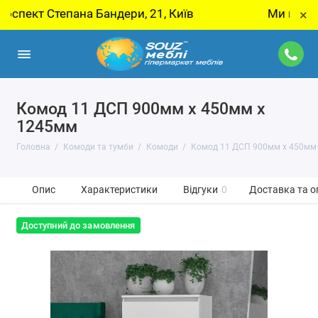
 Степана Бандери, 21, Київ
Ми переїхали! Н
×
Комод 11 ДСП 900мм x 450мм x
1245мм
Головна
Комоди та тумби
Комоди
Комод 11 ДСП 900мм x 450мм
Опис
Характеристики
Відгуки
0
Доставка та о
Доступний до замовлення