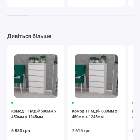
Дивіться більше
Комод 11 МДФ 500мм x
Комод 11 МДФ 600мм x
Ком
450мм x 1245мм
450мм x 1245мм
450
6 880 грн
7 615 грн
8 3