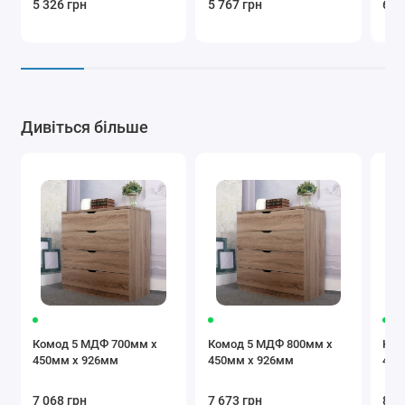
5 326 грн
5 767 грн
6 2
Дивіться більше
Комод 5 МДФ 700мм x
Комод 5 МДФ 800мм x
Ком
450мм x 926мм
450мм x 926мм
450
7 068 грн
7 673 грн
8 2