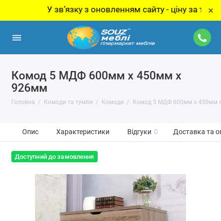
У звʼязку з оновленням сайту - ціну за товар уточ
×
Комод 5 МДФ 600мм x 450мм x
926мм
Головна
Комоди та тумби
Комоди
Комод 5 МДФ 600мм x 450мм 
Опис
Характеристики
Відгуки
0
Доставка та о
Доступний до замовлення