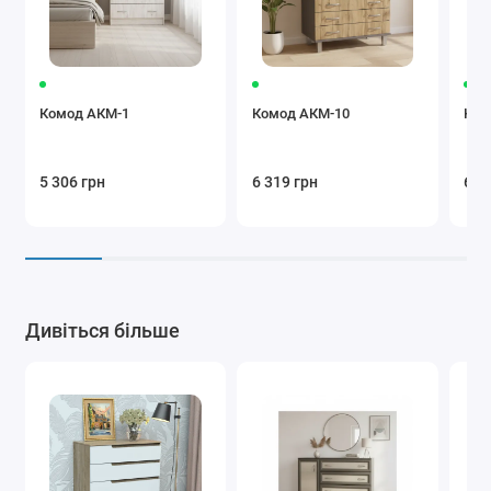
Комод АКМ-1
Комод АКМ-10
Ком
5 306 грн
6 319 грн
6 5
Дивіться більше