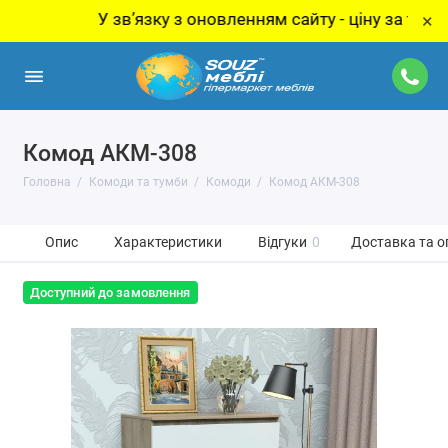
У звʼязку з оновленням сайту - ціну за товар ут
×
Комод АКМ-308
Головна
Комоди та тумби
Комоди
Комод АКМ-308
Опис
Характеристики
Відгуки
0
Доставка та о
Доступний до замовлення