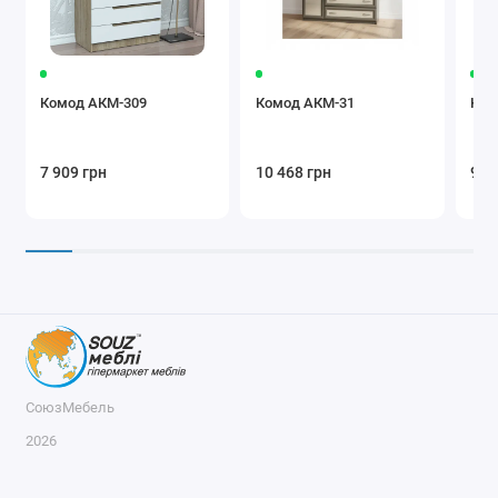
Комод АКМ-309
Комод АКМ-31
Ком
7 909 грн
10 468 грн
9 1
СоюзМебель
2026