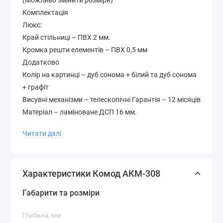
(Можливо змінити розміри)
Комплектація
Люкс:
Край стільниці – ПВХ 2 мм.
Кромка решти елементів – ПВХ 0,5 мм
Додатково
Колір на картинці – дуб сонома + білий та дуб сонома
+ графіт
Висувні механізми – телескопічні Гарантія – 12 місяців
Матеріал – ламіноване ДСП 16 мм.
Палітра кольорів лДСП (будь-який колір можна
Читати далі
вибрати без доплати до вартості )
Характеристики Комод АКМ-308
Габарити та розміри
Глибина, мм