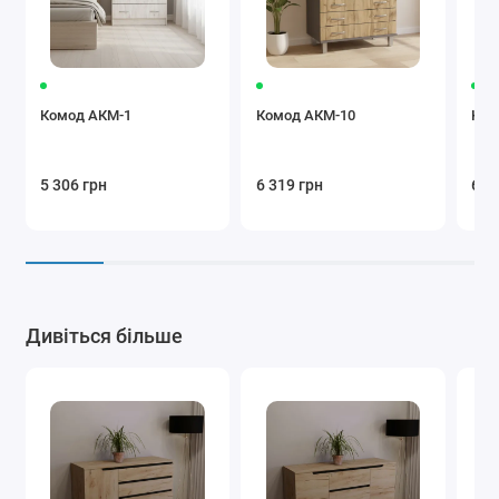
Комод АКМ-1
Комод АКМ-10
Ком
5 306 грн
6 319 грн
6 5
Дивіться більше