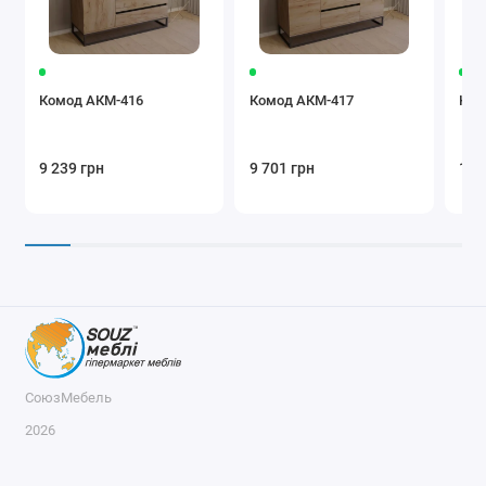
Комод АКМ-416
Комод АКМ-417
Ком
9 239 грн
9 701 грн
10 
СоюзМебель
2026