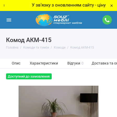
У звʼязку з оновленням сайту - ціну за товар у
×
Комод АКМ-415
Головна
Комоди та тумби
Комоди
Комод АКМ-415
Опис
Характеристики
Відгуки
0
Доставка та о
Доступний до замовлення