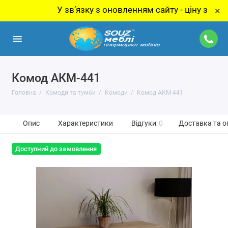
У звʼязку з оновленням сайту - ціну за товар ут
×
Комод АКМ-441
Головна
Комоди та тумби
Комоди
Комод АКМ-441
Опис
Характеристики
Відгуки
0
Доставка та о
Доступний до замовлення