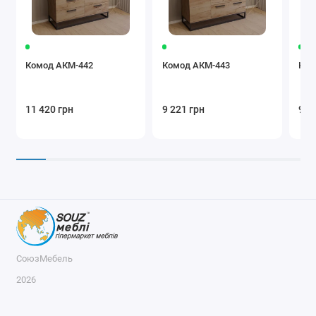
Комод АКМ-442
Комод АКМ-443
Ком
11 420 грн
9 221 грн
9 8
СоюзМебель
2026