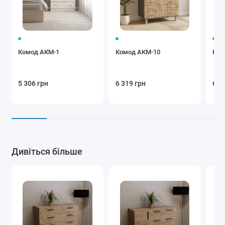
Комод АКМ-1
Комод АКМ-10
Ком
5 306 грн
6 319 грн
6 5
Дивіться більше