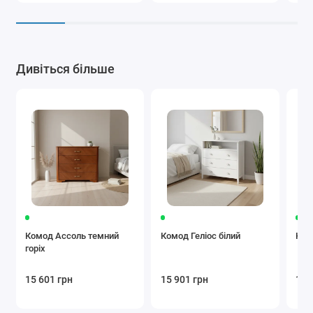
Дивіться більше
Комод Ассоль темний
Комод Геліос білий
Комо
горіх
15 601 грн
15 901 грн
14 