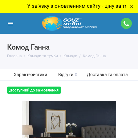
У звʼязку з оновленням сайту - ціну за товар уточ
×
Комод Ганна
Головна
Комоди та тумби
Комоди
Комод Ганна
Характеристики
Відгуки
0
Доставка та оплата
Доступний до замовлення