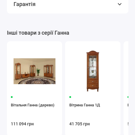
Гарантія
Інші товари з серії Ганна
Вітальня Ганна (дерево)
Вітрина Ганна 1Д
Віт
111 094 грн
41 705 грн
53 