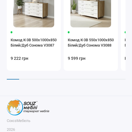
Комод К-3В 500x1000x850
Комод К-3В 550x1000x850
Ком
Білий/Дуб Сонома V3087
Білий/Дуб Сонома V3088
Біл
9 222 грн
9 599 грн
Нем
СоюзМебель
2026