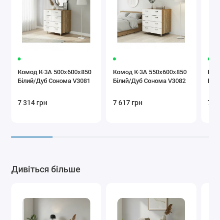
Комод К-3А 500x600x850
Комод К-3А 550x600x850
Ком
Білий/Дуб Сонома V3081
Білий/Дуб Сонома V3082
Біл
7 314 грн
7 617 грн
7 0
Дивіться більше