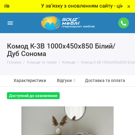
У звʼязку з оновленням сайту - ціну за това
×
Комод К-3В 1000x450x850 Білий/
Дуб Сонома
Головна
Комоди та тумби
Комоди
Комод К-3В 1000x450x850 Біл
Характеристики
Відгуки
0
Доставка та оплата
Доступний до замовлення