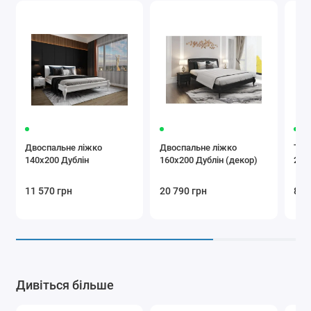
Двоспальне ліжко
Двоспальне ліжко
Тум
140x200 Дублін
160x200 Дублін (декор)
2Ш
11 570 грн
20 790 грн
8 2
Дивіться більше