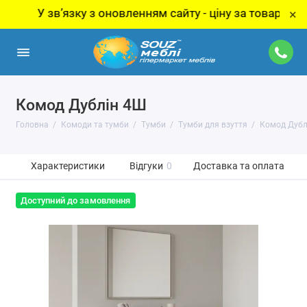
У звʼязку з оновленням сайту - ціну за товар уточнюйте
×
Комод Дублін 4Ш
Головна
Комоди та тумби
Тумби
Тумби для взуття
Комод Дубл
Характеристики
Відгуки
0
Доставка та оплата
Доступний до замовлення