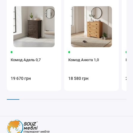
Комод Адель 0,7
Комод Анюта 1,0
Ком
19 670 грн
18 580 грн
22 