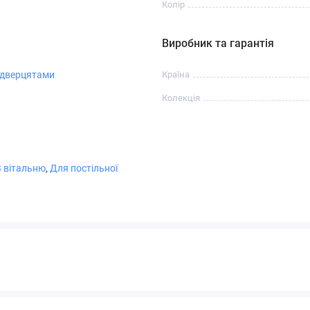
Колір
Виробник та гарантія
 дверцятами
Країна
Колекція
В вітальню
,
Для постільної