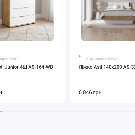
вару: 83902
Код товару: 83946
ti Junior 4Ш AS-164-WB
Ліжко Asti 140x200 AS-
н
6 846 грн