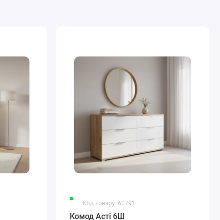
Код товару: 62791
Комод Асті 6Ш