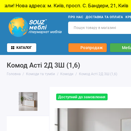
 м. Київ, просп. С. Бандери, 21, Київ
У звʼ
ПРО НАС
ДОСТАВКА ТА ОПЛАТА
КР
Розпродаж
Мебл
КАТАЛОГ
Комод Асті 2Д 3Ш (1,6)
Головна
Комоди та тумби
Комоди
Комод Асті 2Д 3Ш (1,6)
Доступний до замовлення