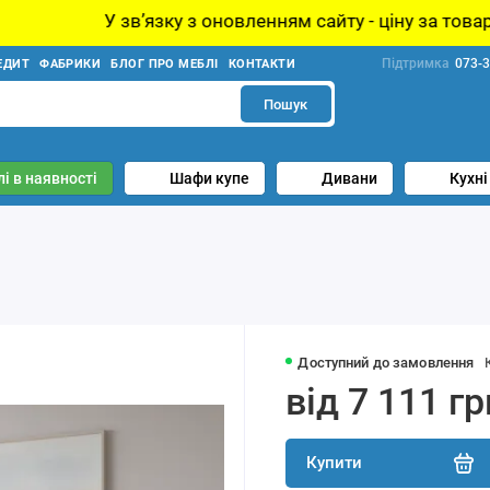
язку з оновленням сайту - ціну за товар уточнюйте у ме
Підтримка
073-3
ЕДИТ
ФАБРИКИ
БЛОГ ПРО МЕБЛІ
КОНТАКТИ
Пошук
і в наявності
Шафи купе
Дивани
Кухні
Доступний до замовлення
від 7 111 гр
Купити