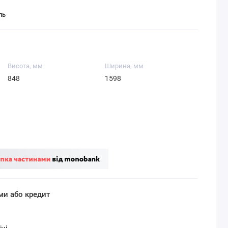
ль
Висота, мм
Ширина, мм
848
1598
ми або кредит