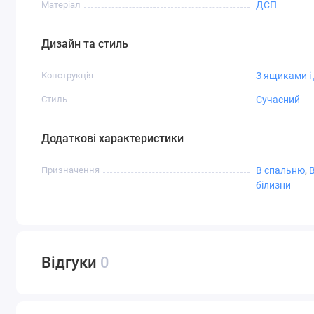
Матеріал
ДСП
Дизайн та стиль
Конструкція
З ящиками і
Стиль
Сучасний
Додаткові характеристики
Призначення
В спальню
,
білизни
Відгуки
0