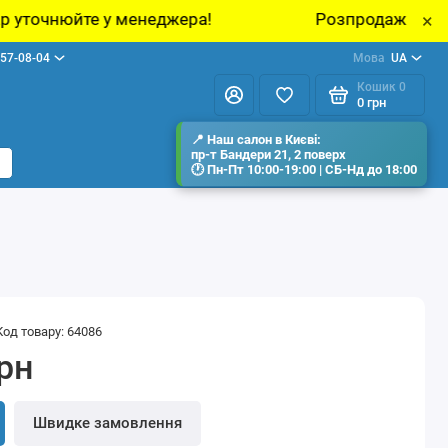
еджера!
Розпродаж виставкових зразків меб
×
57-08-04
Мова
UA
Кошик
0
0 грн
Код товару: 64086
грн
Швидке замовлення