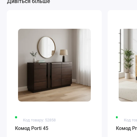
Дивіться більше
Код товару: 52858
Код то
Комод Porti 45
Комод Pr