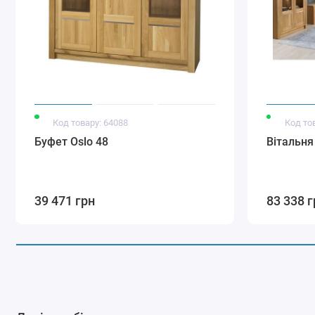
Код товару: 64088
Код то
Буфет Oslo 48
Вітальня
39 471 грн
83 338 г