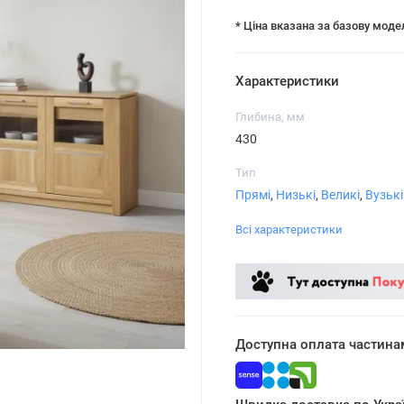
* Ціна вказана за базову моде
Характеристики
Глибина, мм
430
Тип
Прямі
,
Низькі
,
Великі
,
Вузькі
Всі характеристики
Доступна оплата частина