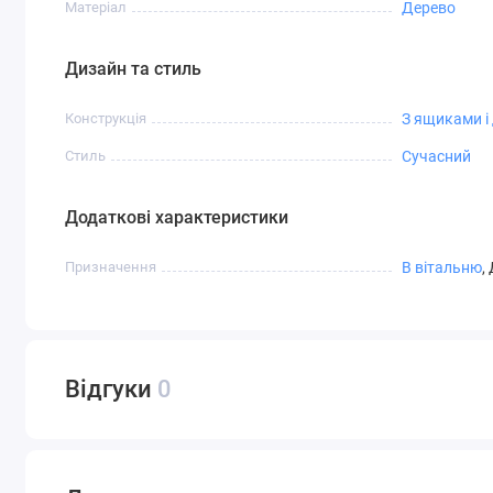
Матеріал
Дерево
Дизайн та стиль
Конструкція
З ящиками і
Стиль
Сучасний
Додаткові характеристики
Призначення
В вітальню
,
Відгуки
0