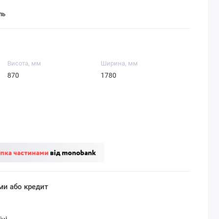
ль
Висота, мм
Ширина, мм
870
1780
ми або кредит