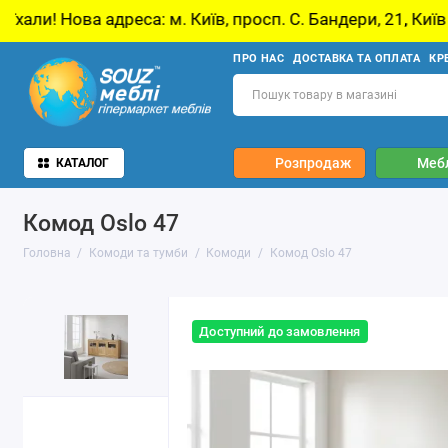
 м. Київ, просп. С. Бандери, 21, Київ
У звʼя
ПРО НАС
ДОСТАВКА ТА ОПЛАТА
КР
Розпродаж
Мебл
КАТАЛОГ
Комод Oslo 47
Головна
Комоди та тумби
Комоди
Комод Oslo 47
Доступний до замовлення