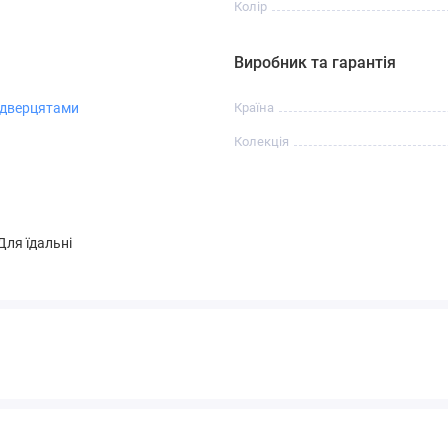
Колір
Виробник та гарантія
 дверцятами
Країна
Колекція
 Для їдальні