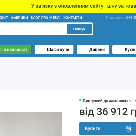
зку з оновленням сайту - ціну за товар уточнюйте у мен
Підтримка
073-3
ЕДИТ
ФАБРИКИ
БЛОГ ПРО МЕБЛІ
КОНТАКТИ
Пошук
і в наявності
Шафи купе
Дивани
Кухні
Доступний до замовлення
від 36 912 
Купити