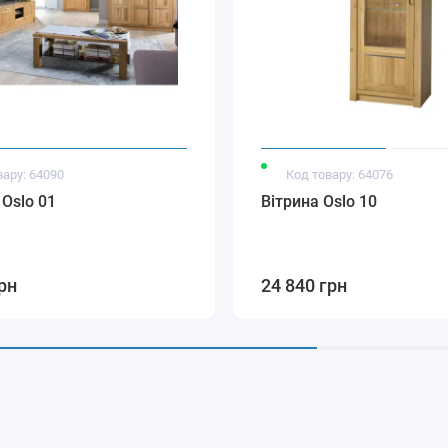
вару: 64090
Код товару: 64076
 Oslo 01
Вітрина Oslo 10
рн
24 840 грн