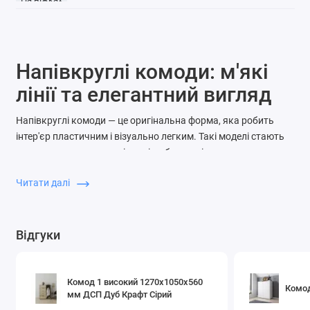
Напівкруглі комоди: м'які
лінії та елегантний вигляд
Напівкруглі комоди — це оригінальна форма, яка робить
інтер'єр пластичним і візуально легким. Такі моделі стають
акцентною деталлю в кімнаті та безпечні завдяки
відсутності гострих кутів.
Читати далі
Переваги напівкруглих комодів
Безпека:
м'які форми, ідеальні для сімей з дітьми.
Відгуки
Естетика:
незвичайний зовнішній вигляд та плавні
лінії.
Функціональність:
зберігають місткість стандартних
моделей.
Комод 1 високий 1270х1050х560
Комо
мм ДСП Дуб Крафт Сірий
Підкреслюють інтер'єр:
чудово виглядають у спальні,