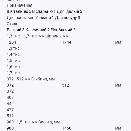
Призначення
В вітальню
5
В спальню
1
Для їдальні
5
Для постільної білизни
1
Для посуду
3
Стиль
Елітний
3
Класичний
2
Різьблений
2
1,3 тис.
-
1,7 тис.
мм
Ширина, мм
-
мм
1,3 тис.
1,4 тис.
1,5 тис.
1,6 тис.
1,7 тис.
372
-
512
мм
Глибина, мм
-
мм
372
407
442
477
512
980
-
1,5 тис.
мм
Висота, мм
-
мм