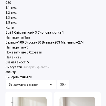
980
1,1 тис.
1,2 тис.
1,3 тис.
1,5 тис.
Колір
Білі
1
Світлий горіх
3
Слонова кістка
1
Напівкруглі
Тип
Великі
+100
Високі
+80
Вузькі
+203
Маленькі
+274
Напівкруглі
+5
Показати ще 3
Сховати
Наявність
Є в наявності
5
Скасувати
Виберіть фільтри
Фільтр
Виберіть фільтри