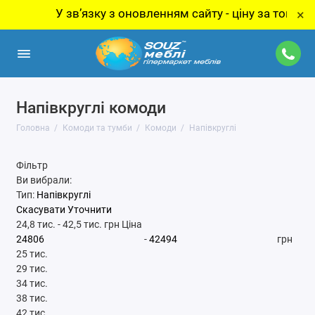
У звʼязку з оновленням сайту - ціну за товар уточню
×
Напівкруглі комоди
Головна
Комоди та тумби
Комоди
Напівкруглі
Фільтр
Ви вибрали:
Тип:
Напівкруглі
Скасувати
Уточнити
24,8 тис.
-
42,5 тис.
грн
Ціна
-
грн
25 тис.
29 тис.
34 тис.
38 тис.
42 тис.