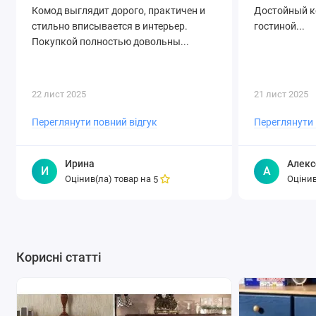
передпокої, вітальні.
Комод выглядит дорого, практичен и
Достойный к
стильно вписывается в интерьер.
гостиной...
Де купити напівкруглий
Покупкой полностью довольны...
комод у Києві недорого?
СоюзМеблі пропонує витончені напівкруглі комоди з
22 лист 2025
21 лист 2025
доставкою по всій Україні. Ідеальне поєднання стилю та
практичності!
Переглянути повний відгук
Переглянути 
Ирина
Алекс
И
А
Оцінив(ла) товар на
Оцінив
5
Корисні статті