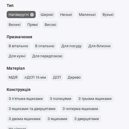
Тип
Напівкруглі
Широкі
Низькі
Маленькі
Вузькі
Великі
Прямі
Високі
Призначення
В вітальню
В спальню
Для посуду
Для білизни
Для кухні
Для передпокою
Матеріал
МДФ
лДСП 16 мм
ДСП
Дерево
Конструкція
З п'ятьма ящиками
З полицями
З трьома ящиками
З ящиками та дверцятами
З чотирма ящиками
З двома ящиками
З ящиками
З дверцятами
На ніжках