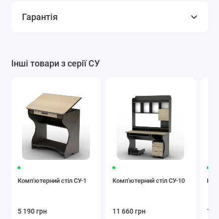
Гарантія
Інші товари з серії СУ
Комп'ютерний стіл СУ-1
Комп'ютерний стіл СУ-10
Ком
5 190 грн
11 660 грн
12 