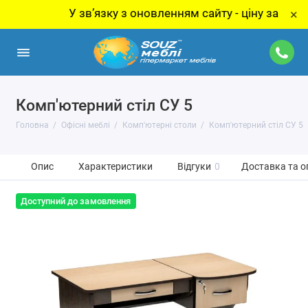
У звʼязку з оновленням сайту - ціну за товар уточ
×
Комп'ютерний стіл СУ 5
Головна
Офісні меблі
Комп'ютерні столи
Комп'ютерний стіл СУ 5
Опис
Характеристики
Відгуки
0
Доставка та о
Доступний до замовлення