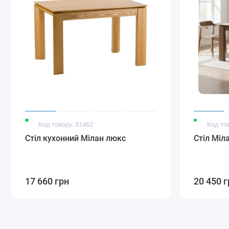
Код товару: 51462
Код то
Стіл кухонний Мілан люкс
Стіл Міл
17 660 грн
20 450 г