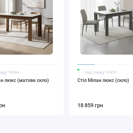
вару: 53964
Код товару: 51470
ан люкс (матове скло)
Стіл Мілан люкс (скло)
рн
18 859 грн