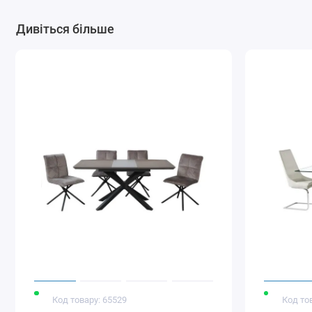
Дивіться більше
Код товару: 65529
Код то