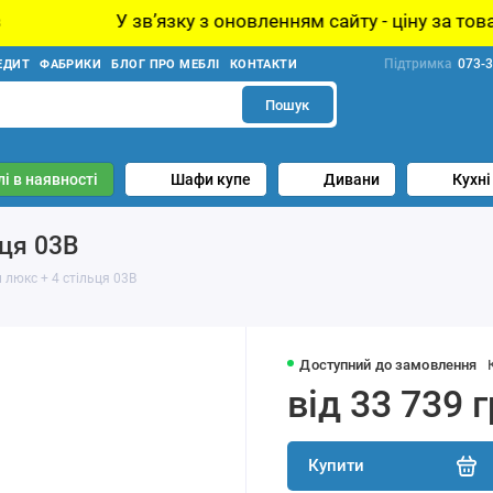
 звʼязку з оновленням сайту - ціну за товар уточнюйте 
Підтримка
073-3
ЕДИТ
ФАБРИКИ
БЛОГ ПРО МЕБЛІ
КОНТАКТИ
Пошук
і в наявності
Шафи купе
Дивани
Кухні
ьця 03В
 люкс + 4 стільця 03В
Доступний до замовлення
від 33 739 
Купити