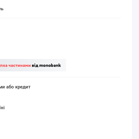
ль
ми або кредит
ні