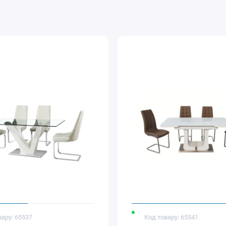
вару: 65537
Код товару: 65541