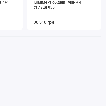
а 4+1
Комплект обідній Турін + 4
стільця 03В
30 310 грн