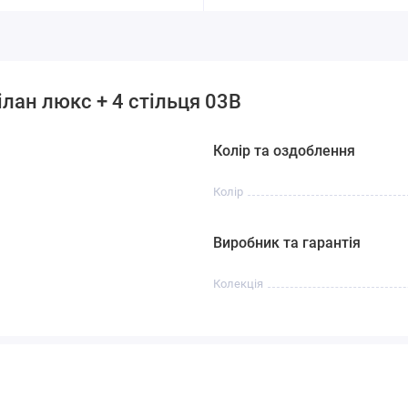
лан люкс + 4 стільця 03В
Колір та оздоблення
Колір
Виробник та гарантія
Колекція