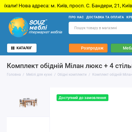
реса: м. Київ, просп. С. Бандери, 21, Київ
У
ПРО НАС
ДОСТАВКА ТА ОПЛАТА
КР
Розпродаж
Мебл
КАТАЛОГ
Комплект обідній Мілан люкс + 4 стіл
Головна
Меблі для кухні
Обідні комплекти
Комплект обідній Мілан
Доступний до замовлення