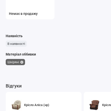
Немає в продажу
Наявність
В наявності
Матеріал оббивки
Шкіряні
Відгуки
Крісло Аліса (нр)
Крісл