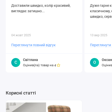
Доставили швидко, колір красивий,
Дуже гарне к
виглядає затишно...
класичному, 
швидко, серв
04 жовт 2025
13 вер 2025
Переглянути повний відгук
Переглянути 
Світлана
Оксан
С
О
Оцінив(ла) товар на
Оцінив
4
Корисні статті