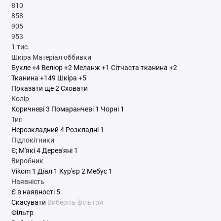
810
858
905
953
1 тис.
Шкіра
Матеріал оббивки
Букле
+4
Велюр
+2
Меланж
+1
Сітчаста тканина
+2
Тканина
+149
Шкіра
+5
Показати ще 2
Сховати
Колір
Коричневі
3
Помаранчеві
1
Чорні
1
Тип
Нерозкладний
4
Розкладні
1
Підлокітники
Є; М'які
4
Дерев'яні
1
Виробник
Vikom
1
Діал
1
Кур'єр
2
Мебус
1
Наявність
Є в наявності
5
Скасувати
Виберіть фільтри
Фільтр