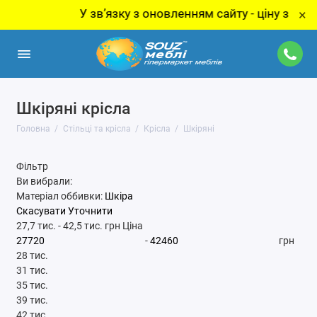
У звʼязку з оновленням сайту - ціну за товар у
×
Шкіряні крісла
Головна
Стільці та крісла
Крісла
Шкіряні
Фільтр
Ви вибрали:
Матеріал оббивки:
Шкіра
Скасувати
Уточнити
27,7 тис.
-
42,5 тис.
грн
Ціна
-
грн
28 тис.
31 тис.
35 тис.
39 тис.
42 тис.