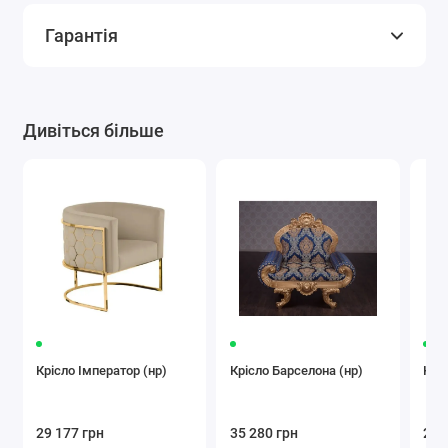
Гарантія
Дивіться більше
Крісло Імператор (нр)
Крісло Барселона (нр)
Крі
29 177 грн
35 280 грн
27 