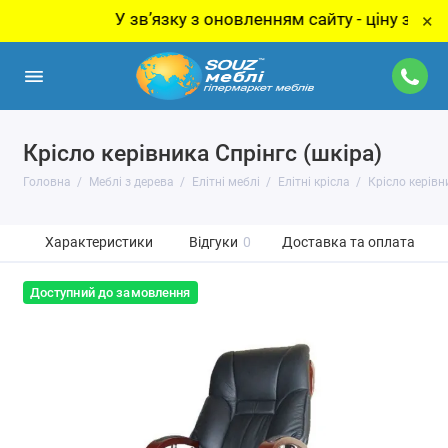
У звʼязку з оновленням сайту - ціну за товар 
×
Крісло керівника Спрінгс (шкіра)
Головна
Меблі з дерева
Елітні меблі
Елітні крісла
Крісло керівн
Характеристики
Відгуки
0
Доставка та оплата
Доступний до замовлення