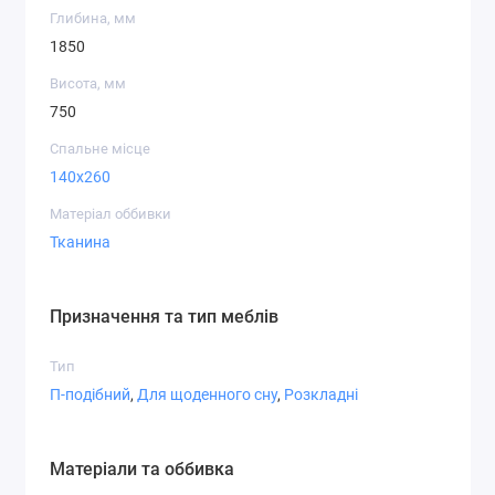
Глибина, мм
1850
Висота, мм
750
Спальне місце
140x260
Матеріал оббивки
Тканина
Призначення та тип меблів
Тип
П-подібний
,
Для щоденного сну
,
Розкладні
Матеріали та оббивка