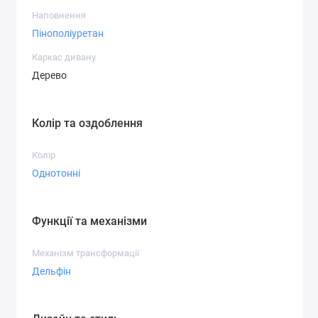
Наповнення
Пінополіуретан
Каркас дивану
Дерево
Колір та оздоблення
Колір
Однотонні
Функції та механізми
Механізм трансформації
Дельфін