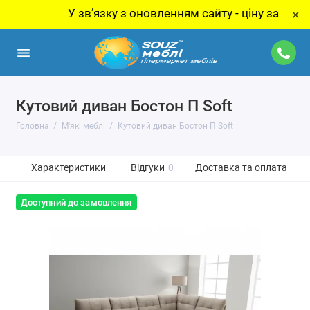
У звʼязку з оновленням сайту - ціну за товар уто
×
Кутовий диван Бостон П Soft
Головна
М'які меблі
Кутовий диван Бостон П Soft
Характеристики
Відгуки
0
Доставка та оплата
Доступний до замовлення