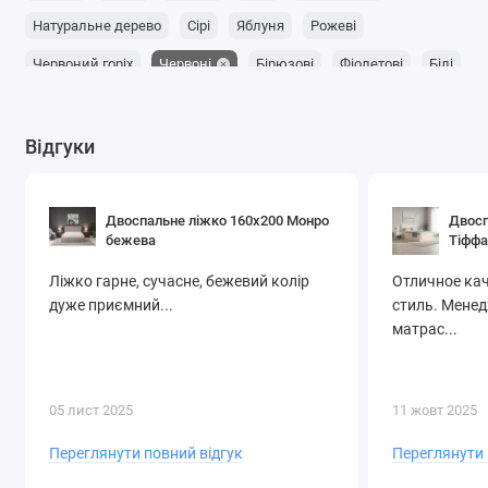
Натуральне дерево
Сірі
Яблуня
Рожеві
Червоний горіх
Червоні
Бірюзові
Фіолетові
Білі
Світлий горіх
Помаранчеві
Каштан
Вільха світла
Венге
Дуб рустикаль
дуб крафт золотий
Махонь
Відгуки
Чорні
Антрацит
Коньяк
Дуб артізан
Зелені
Двоспальне ліжко 160x200 Монро
Двосп
бежева
Тіффа
Ліжко гарне, сучасне, бежевий колір
Отличное кач
дуже приємний...
стиль. Мене
матрас...
05 лист 2025
11 жовт 2025
Переглянути повний відгук
Переглянути 