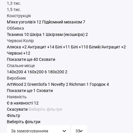
1,3 тис.
1,5 тис.
Конструкція
М'яке узголів'я
12
Підйомний механізм
7
Оббивка
Тканина
10
Шкіра
1
Шкірзам (екошкіра)
2
Червоні
Колір
Аляска
+2
Антрацит
+14
Білі
+11
Білі
+110
Білий/Антрацит
+2
Червоні
+12
Показати ще 40
Сховати
Спальне місце
140x200
4
160x200
6
180x200
2
Виробник
ArtWood
2
GreenSofa
1
Novelty
2
Richman
1
Городок
4
Показати ще 1
Сховати
Наявність
Є в наявності
12
Скасувати
Виберіть фільтри
Фільтр
Виберіть фільтри