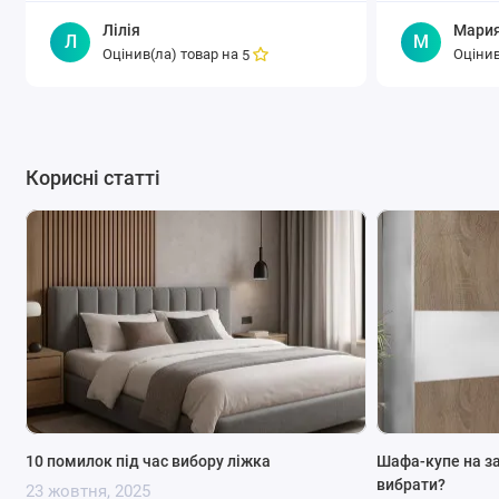
Лілія
Мари
Л
М
Оцінив(ла) товар на
Оцінив
5
Корисні статті
10 помилок під час вибору ліжка
Шафа-купе на з
вибрати?
23 жовтня, 2025