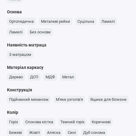
Основа
Ортопедична
Металеві рейки
Суцільна
Ламелі
Ламелі
Без основи
Наявність матраца
З матрацом
Матеріал каркасу
Дерево
ДСП
МДФ
Метал
Конструкція
Підйомний механізм
М'яке узголів'я
Ящики для білизни
Колір
Горіх
Слонова кістка
Темний горіх
Коричневі
Бежеві
Жовті
Аляска
Сині
Дуб сонома