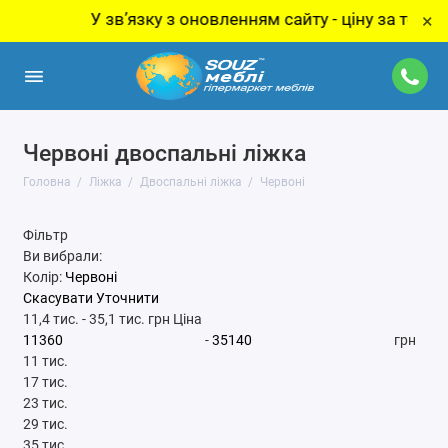
У звʼязку з оновленням сайту - ціну за товар уточнюй
×
Червоні двоспальні ліжка
Головна
Ліжка
Двоспальні ліжка
Червоні
Фільтр
Ви вибрали:
Колір:
Червоні
Скасувати
Уточнити
11,4 тис.
-
35,1 тис.
грн
Ціна
-
грн
11 тис.
17 тис.
23 тис.
29 тис.
35 тис.