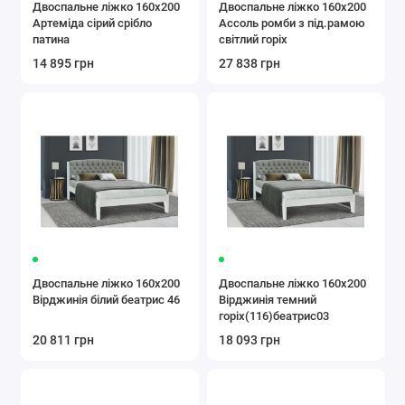
Двоспальне ліжко 160x200
Двоспальне ліжко 160x200
Артеміда сірий срібло
Ассоль ромби з під.рамою
патина
світлий горіх
14 895 грн
27 838 грн
Двоспальне ліжко 160x200
Двоспальне ліжко 160x200
Вірджинія білий беатрис 46
Вірджинія темний
горіх(116)беатрис03
20 811 грн
18 093 грн