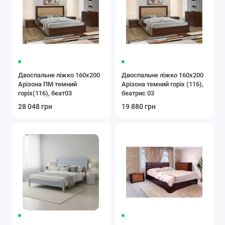
Двоспальне ліжко 160x200
Двоспальне ліжко 160x200
Арізона ПМ темний
Арізона темний горіх (116),
горіх(116), беат03
беатрис 03
28 048 грн
19 880 грн