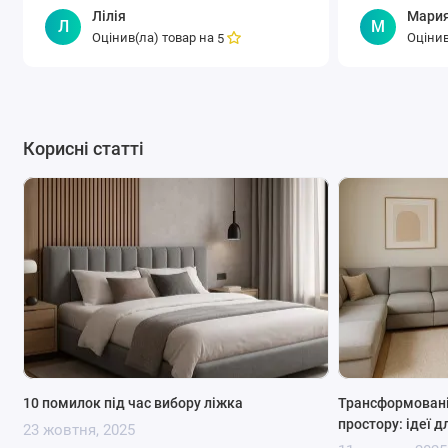
спальню удобно и стильно!
Лілія
Мари
Л
М
Оцінив(ла) товар на
Оцінив
5
Корисні статті
10 помилок під час вибору ліжка
Трансформовані
простору: ідеї д
23 жовтня, 2025