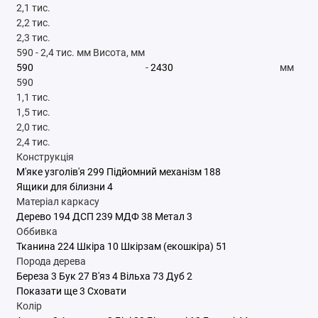
2,1 тис.
2,2 тис.
2,3 тис.
590
-
2,4 тис.
мм
Висота, мм
-
мм
590
1,1 тис.
1,5 тис.
2,0 тис.
2,4 тис.
Конструкція
М'яке узголів'я
299
Підйомний механізм
188
Ящики для білизни
4
Матеріал каркасу
Дерево
194
ДСП
239
МДФ
38
Метал
3
Оббивка
Тканина
224
Шкіра
10
Шкірзам (екошкіра)
51
Порода дерева
Береза
3
Бук
27
В'яз
4
Вільха
73
Дуб
2
Показати ще 3
Сховати
Колір