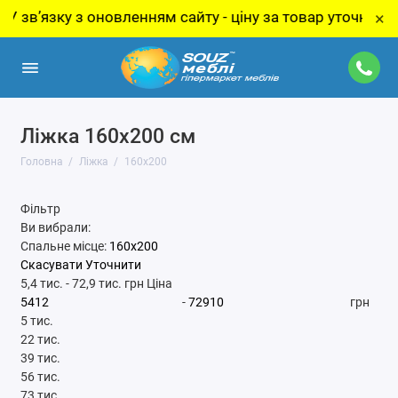
вленням сайту - ціну за товар уточнюйте у менеджера!
×
Ліжка 160x200 см
Головна
Ліжка
160x200
Фільтр
Ви вибрали:
Спальне місце:
160x200
Скасувати
Уточнити
5,4 тис.
-
72,9 тис.
грн
Ціна
-
грн
5 тис.
22 тис.
39 тис.
56 тис.
73 тис.