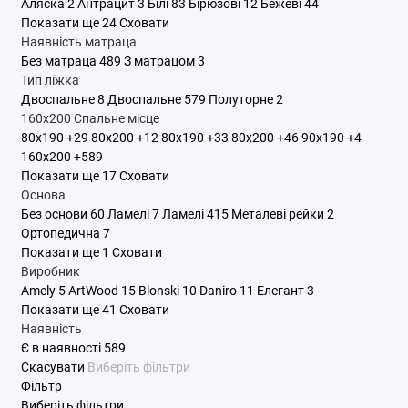
Аляска
2
Антрацит
3
Білі
83
Бірюзові
12
Бежеві
44
Показати ще 24
Сховати
Наявність матраца
Без матраца
489
З матрацом
3
Тип ліжка
Двоспальне
8
Двоспальне
579
Полуторне
2
160x200
Спальне місце
80x190
+29
80x200
+12
80х190
+33
80х200
+46
90x190
+4
160x200
+589
Показати ще 17
Сховати
Основа
Без основи
60
Ламелі
7
Ламелі
415
Металеві рейки
2
Ортопедична
7
Показати ще 1
Сховати
Виробник
Amely
5
ArtWood
15
Blonski
10
Daniro
11
Елегант
3
Показати ще 41
Сховати
Наявність
Є в наявності
589
Скасувати
Виберіть фільтри
Фільтр
Виберіть фільтри