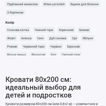
Підйомний механізм
М'яке узголів'я
Ящики для білизни
З бортиком
Колір
Слонова кістка
Темний горіх
Коричневі
Бежеві
Жовті
Аляска
Сині
Дуб сонома
Сірі
Яблуня
Рожеві
Червоний горіх
Червоні
Бірюзові
Вільха темна
Фіолетові
Білі
Світлий горіх
Помаранчеві
Каштан
Дуб молочний
Вільха світла
Венге
Дуб рустикаль
Дуб крафт золотий
Чорні
Кровати 80x200 см:
Антрацит
Коньяк
Дуб артізан
Зелені
идеальный выбор для
детей и подростков
Кровати размером 80×200 см (или 0,8×2 м) — компактное и