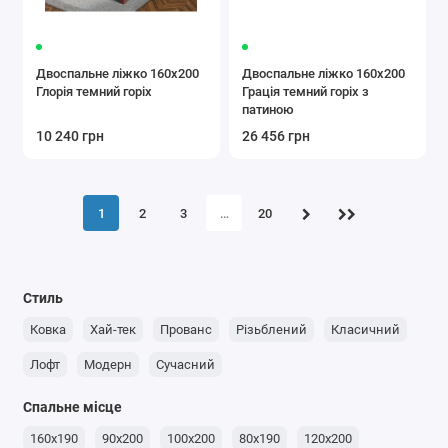
Двоспальне ліжко 160x200
Двоспальне ліжко 160x200
Глорія темний горіх
Грація темний горіх з
патиною
10 240 грн
26 456 грн
1
2
3
…
20
Стиль
Ковка
Хай-тек
Прованс
Різьблений
Класичний
Лофт
Модерн
Сучасний
Спальне місце
160x190
90x200
100x200
80x190
120x200