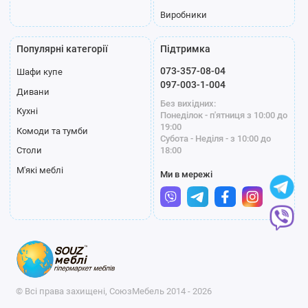
Рогожка - щільна тканина з текстурою, підходить для
Виробники
сучасних інтер'єрів.
Популярні категорії
Підтримка
Кольорові рішення
073-357-08-04
Шафи купе
097-003-1-004
Базові кольори: сірий, бежевий, коричневий –
Дивани
універсальні та поєднуються з будь-якими меблями.
Без вихідних:
Кухні
Понеділок - п'ятниця з 10:00 до
Сучасні акценти: графіт, смарагдовий, синій –
19:00
Комоди та тумби
наголошують на індивідуальності інтер'єру.
Субота - Неділя - з 10:00 до
Світлі тони: молочний, айворі, пудровий – роблять
18:00
Столи
приміщення візуально просторішим.
М'які меблі
Ми в мережі
Що важливо враховувати
під час вибору
Розмір. Найбільш популярним є односпальне ліжко з
підйомним механізмом 90×200 см.
Тип механізму. Газліфти є кращими: вони працюють
© Всі права захищені, СоюзМебель 2014 - 2026
тихо і плавно, не вимагають зусиль.