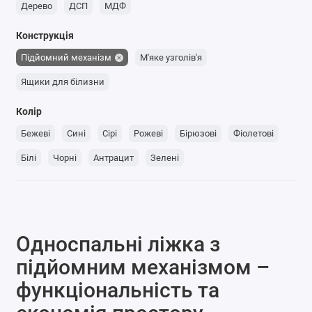
Дерево
ДСП
МДФ
Конструкція
Підйомний механізм
М'яке узголів'я
Ящики для білизни
Колір
Бежеві
Сині
Сірі
Рожеві
Бірюзові
Фіолетові
Білі
Чорні
Антрацит
Зелені
Односпальні ліжка з
підйомним механізмом –
функціональність та