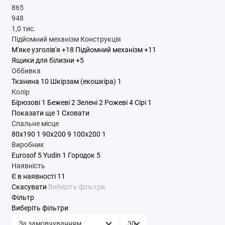
865
948
1,0 тис.
Підйомний механізм
Конструкція
М'яке узголів'я
+18
Підйомний механізм
+11
Ящики для білизни
+5
Оббивка
Тканина
10
Шкірзам (екошкіра)
1
Колір
Бірюзові
1
Бежеві
2
Зелені
2
Рожеві
4
Сірі
1
Показати ще 1
Сховати
Спальне місце
80x190
1
90x200
9
100x200
1
Виробник
Eurosof
5
Yudin
1
Городок
5
Наявність
Є в наявності
11
Скасувати
Виберіть фільтри
Фільтр
Виберіть фільтри