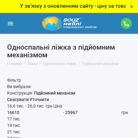
У звʼязку з оновленням сайту - ціну за товар уточнюйте
×
Односпальні ліжка з підйомним
механізмом
Головна
Ліжка
Односпальні ліжка
Підйомний механізм
Фільтр
Ви вибрали:
Конструкція:
Підйомний механізм
Скасувати
Уточнити
16,6 тис.
-
26,0 тис.
грн
Ціна
-
грн
17 тис.
19 тис.
21 тис.