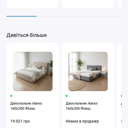
Дивіться більше
Двоспальне ліжко
Двоспальне ліжко
Дво
160x200 Фіона
160x200 Флеш
160
19 021 грн
Немає в продажу
26 