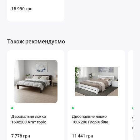
15 990 грн
Також рекомендуємо
Двоспальне ліжко
Двоспальне ліжко
Дво
160x200 Агат горіх
160x200 Глорія біле
160
горі
7 778 грн
11 441 грн
13 