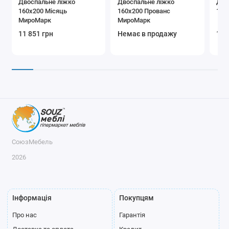
Двоспальне ліжко
Двоспальне ліжко
Дво
160x200 Місяць
160x200 Прованс
160
МироМарк
МироМарк
11 851 грн
Немає в продажу
12 
СоюзМебель
2026
Інформація
Покупцям
Про нас
Гарантія