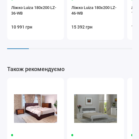
Ліжко Luiza 180x200 LZ-
Ліжко Luiza 180x200 LZ-
Ліж
36-WB
46-WB
180
10 991 грн
15 392 грн
14 
Також рекомендуємо