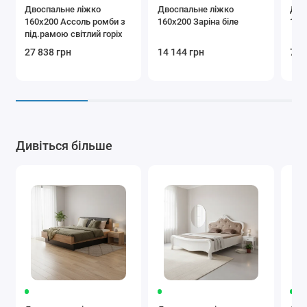
Двоспальне ліжко
Двоспальне ліжко
Дво
160x200 Ассоль ромби з
160x200 Заріна біле
160
під.рамою світлий горіх
27 838 грн
14 144 грн
7 4
Дивіться більше