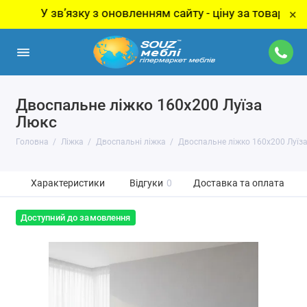
У звʼязку з оновленням сайту - ціну за товар уточнюйте
×
Двоспальне ліжко 160x200 Луїза
Люкс
Головна
Ліжка
Двоспальні ліжка
Двоспальне ліжко 160x200 Луїз
Характеристики
Відгуки
0
Доставка та оплата
Доступний до замовлення