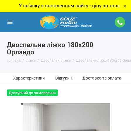
У звʼязку з оновленням сайту - ціну за товар уточнюйт
×
Двоспальне ліжко 180x200
Орландо
Головна
Ліжка
Двоспальні ліжка
Двоспальне ліжко 180x200 Орл
Характеристики
Відгуки
0
Доставка та оплата
Доступний до замовлення