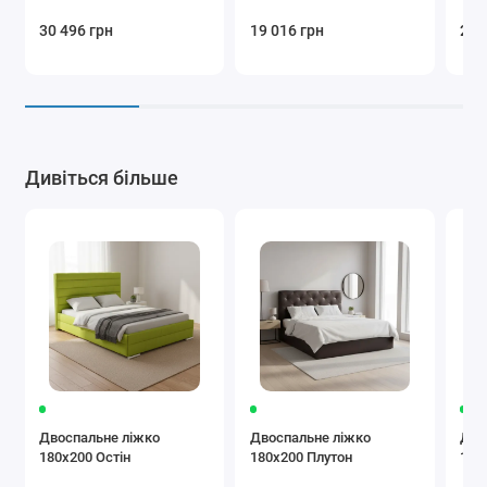
180
30 496 грн
19 016 грн
24 
Дивіться більше
Двоспальне ліжко
Двоспальне ліжко
Дво
180x200 Остін
180x200 Плутон
180