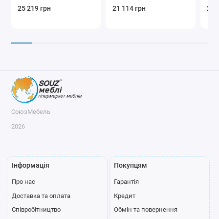
25 219 грн
21 114 грн
24 
СоюзМебель
2026
Інформація
Покупцям
Про нас
Гарантія
Доставка та оплата
Кредит
Співробітництво
Обмін та повернення