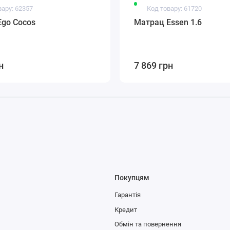
вару: 62357
Код товару: 61720
go Cocos
Матрац Essen 1.6
н
7 869 грн
Покупцям
Гарантія
Кредит
Обмін та повернення