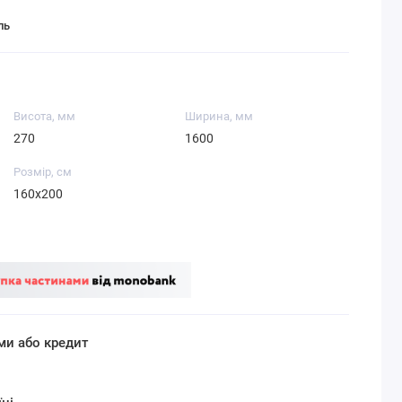
ль
Висота, мм
Ширина, мм
270
1600
Розмір, см
160x200
ми або кредит