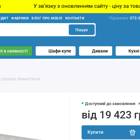
звʼязку з оновленням сайту - ціну за товар уточнюйте у
Підтримка
073-3
ЕДИТ
ФАБРИКИ
БЛОГ ПРО МЕБЛІ
КОНТАКТИ
Пошук
і в наявності
Шафи купе
Дивани
Кухні
 Dynasty Stewart Royal
Доступний до замовлення
від 19 423 
Купити