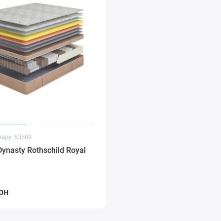
вару: 53609
ynasty Rothschild Royal
рн