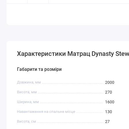
Характеристики Матрац Dynasty Stew
Габарити та розміри
Довжина, мм
2000
Висота, мм
270
Ширина, мм
1600
Навантаження на спальне місце
130
Висота, см
27