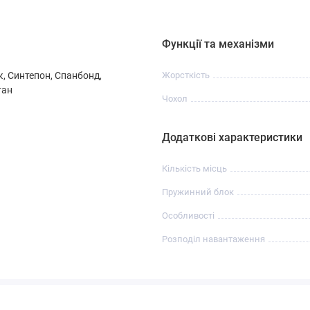
Функції та механізми
, Синтепон, Спанбонд,
Жорсткість
тан
Чохол
Додаткові характеристики
Кількість місць
Пружинний блок
Особливості
Розподіл навантаження