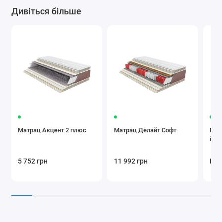
Дивіться більше
Матрац Акцент 2 плюс
Матрац Делайт Софт
Мат
інди
5 752 грн
11 992 грн
Нем