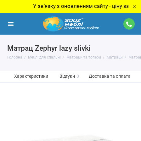
У звʼязку з оновленням сайту - ціну за товар ут
×
Матрац Zephyr lazy slivki
Головна
Меблі для спальні
Матраци та топери
Матраци
Матрац 
Характеристики
Відгуки
0
Доставка та оплата