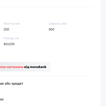
Висота, мм
Ширина, мм
200
800
Розмір, см
80x200
ми або кредит
ні