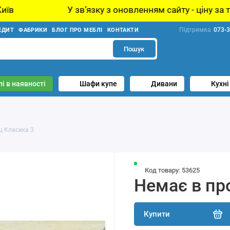
 звʼязку з оновленням сайту - ціну за товар уточнюйте 
Підтримка
073-3
ЕДИТ
ФАБРИКИ
БЛОГ ПРО МЕБЛІ
КОНТАКТИ
Пошук
і в наявності
Шафи купе
Дивани
Кухні
ц Класика 3
Код товару: 53625
Немає в пр
Купити