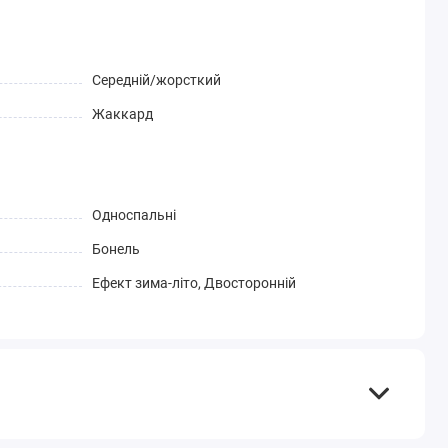
Середній/жорсткий
Жаккард
Односпальні
Бонель
Ефект зима-літо, Двосторонній