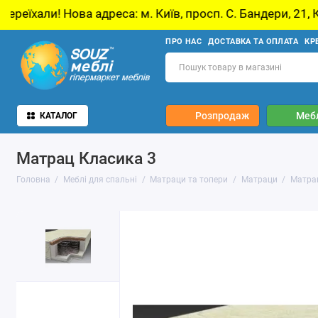
реса: м. Київ, просп. С. Бандери, 21, Київ
У
ПРО НАС
ДОСТАВКА ТА ОПЛАТА
КР
Розпродаж
Мебл
КАТАЛОГ
Матрац Класика 3
Головна
Меблі для спальні
Матраци та топери
Матраци
Матра