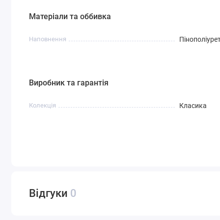
Матеріали та оббивка
Наповнення
Пінополіуре
Виробник та гарантія
Колекція
Класика
Відгуки
0