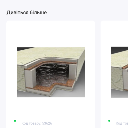
Дивіться більше
Код товару: 53626
Код то