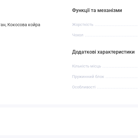
Функції та механізми
тан, Кокосова койра
Жорсткість
Чохол
Додаткові характеристики
Кількість місць
Пружинний блок
Особливості