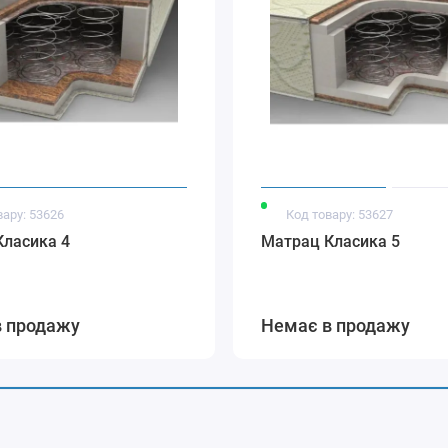
вару: 53626
Код товару: 53627
Класика 4
Матрац Класика 5
в продажу
Немає в продажу