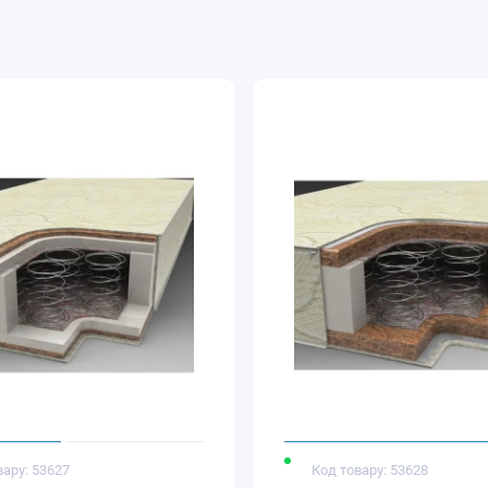
вару: 53627
Код товару: 53628