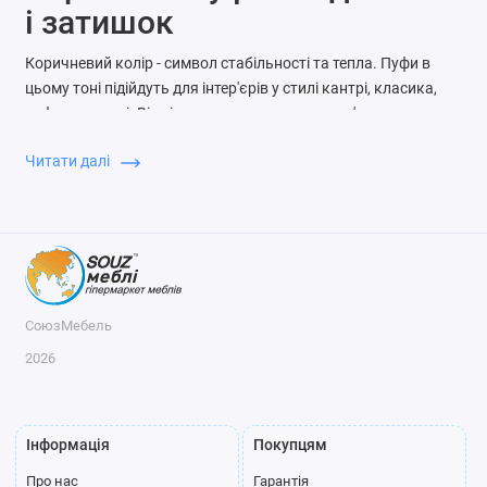
і затишок
Коричневий колір - символ стабільності та тепла. Пуфи в
цьому тоні підійдуть для інтер'єрів у стилі кантрі, класика,
лофт чи сканді. Відмінно поєднуються з дерев'яними
меблями.
Читати далі
Тканини: рогожка, велюр, флок, мікровелюр
Коліри: шоколад, мокко, кава з молоком
Міцні каркаси, часто з нішою або на ніжках
Підходять для передпокоїв, віталень, спалень
Замовляйте коричневий пуф у
СоюзМеблі
— доставка по
Україні.
СоюзМебель
2026
Інформація
Покупцям
Про нас
Гарантія