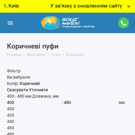
Київ
У звʼязку з оновленням сайту - ціну з
×
Коричневі пуфи
Головна
М'які меблі
Пуфи
Коричневі
Фільтр
Ви вибрали:
Колір:
Коричневі
Скасувати
Уточнити
400
-
480
мм
Довжина, мм
-
мм
400
420
440
460
480