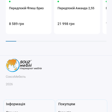
Передпокій Флеш Бриз
Передпокій Аманда 2,55
Пере
8 589 грн
21 998 грн
18 
СоюзМебель
2026
Інформація
Покупцям