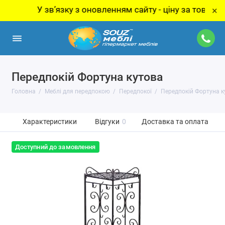
У звʼязку з оновленням сайту - ціну за товар уточн
×
Передпокій Фортуна кутова
Головна
Меблі для передпокою
Передпокої
Передпокій Фортуна к
Характеристики
Відгуки
0
Доставка та оплата
Доступний до замовлення