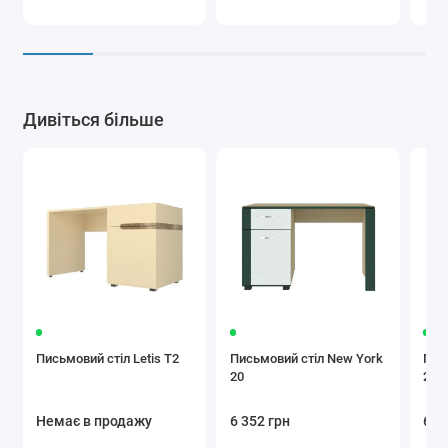
Дивіться більше
Письмовий стіл Letis T2
Письмовий стіл New York
Пис
20
21
Немає в продажу
6 352 грн
6 3