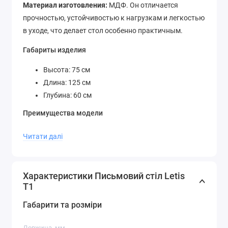
Материал изготовления:
МДФ. Он отличается
прочностью, устойчивостью к нагрузкам и легкостью
в уходе, что делает стол особенно практичным.
Габариты изделия
Высота: 75 см
Длина: 125 см
Глубина: 60 ​​см
Преимущества модели
Удобная высота для комфортной посадки
Читати далі
Идеально подходит для работы и учебы
Классический и универсальный дизайн
Просторная столешница для письма и работы
Характеристики Письмовий стіл Letis
T1
Стол письменный Блонски LetisT1 идеально впишется
в современный интерьер, обеспечивая комфорт и
Габарити та розміри
эстетику в вашем пространстве.
Довжина, мм