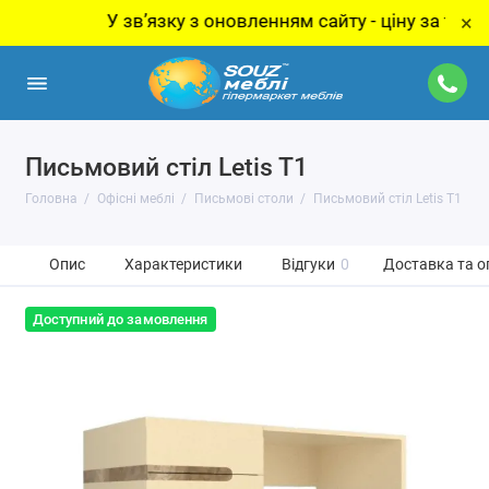
У звʼязку з оновленням сайту - ціну за товар уто
×
Письмовий стіл Letis T1
Головна
Офісні меблі
Письмові столи
Письмовий стіл Letis T1
Опис
Характеристики
Відгуки
0
Доставка та о
Доступний до замовлення