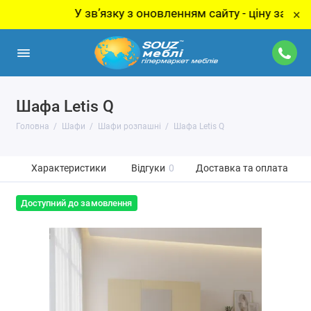
У звʼязку з оновленням сайту - ціну за товар ут
×
Шафа Letis Q
Головна
Шафи
Шафи розпашні
Шафа Letis Q
Характеристики
Відгуки
0
Доставка та оплата
Доступний до замовлення