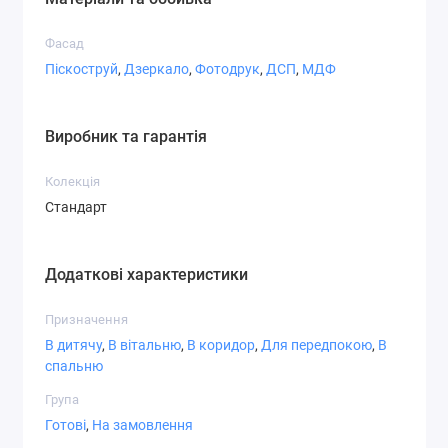
Фасад
Піскоструй
,
Дзеркало
,
Фотодрук
,
ДСП
,
МДФ
Виробник та гарантія
Колекція
Стандарт
Додаткові характеристики
Призначення
В дитячу
,
В вітальню
,
В коридор
,
Для передпокою
,
В
спальню
Група
Готові
,
На замовлення