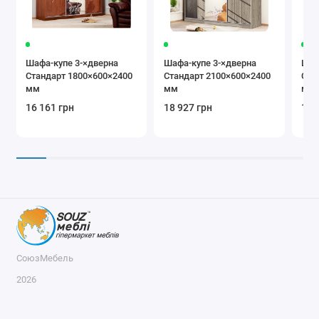
Шафа-купе 3-×дверна
Шафа-купе 3-×дверна
Шаф
Стандарт 1800×600×2400
Стандарт 2100×600×2400
Ста
мм
мм
мм
16 161 грн
18 927 грн
19 
СоюзМебель
2026