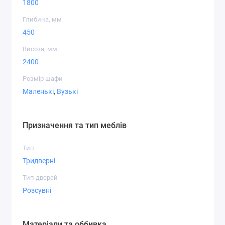
1800
Глибина, мм
450
Висота, мм
2400
Розмір шафи
Маленькі
,
Вузькі
Призначення та тип меблів
Тип
Тридверні
Тип дверей
Розсувні
Матеріали та оббивка