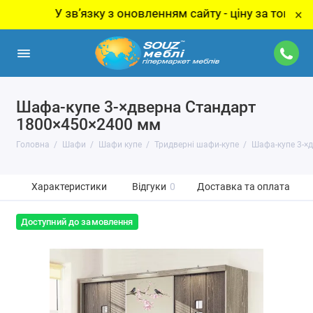
У звʼязку з оновленням сайту - ціну за товар уточнюй
×
Шафа-купе 3-×дверна Стандарт
1800×450×2400 мм
Головна
Шафи
Шафи купе
Тридверні шафи-купе
Шафа-купе 3-×
Характеристики
Відгуки
0
Доставка та оплата
Доступний до замовлення