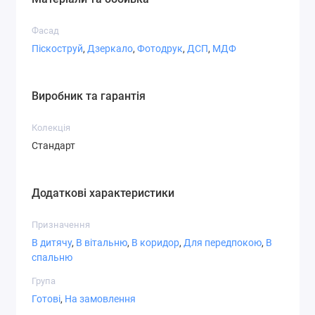
Фасад
Піскоструй
,
Дзеркало
,
Фотодрук
,
ДСП
,
МДФ
Виробник та гарантія
Колекція
Стандарт
Додаткові характеристики
Призначення
В дитячу
,
В вітальню
,
В коридор
,
Для передпокою
,
В
спальню
Група
Готові
,
На замовлення