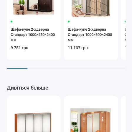
Шафа-купе 2-хдверна
Шафа-купе 2-хдверна
Шаф
Стандарт 1000×450×2400
Стандарт 1000×600×2400
Ста
мм
мм
мм
9 751 грн
11 137 грн
10 
Дивіться більше