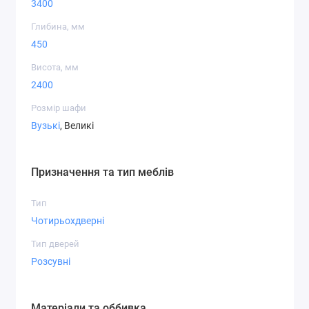
3400
Глибина, мм
450
Висота, мм
2400
Розмір шафи
Вузькі
, Великі
Призначення та тип меблів
Тип
Чотирьохдверні
Тип дверей
Розсувні
Матеріали та оббивка