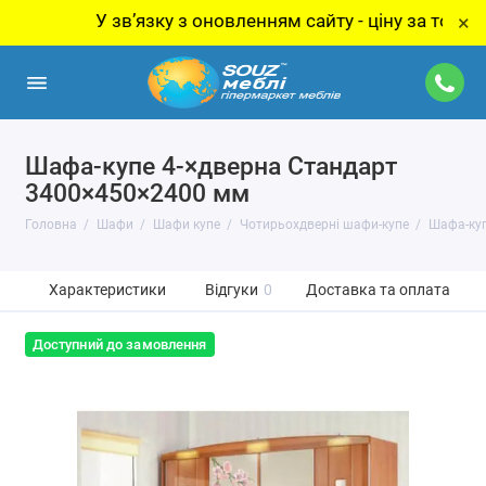
У звʼязку з оновленням сайту - ціну за товар уточн
×
Шафа-купе 4-×дверна Стандарт
3400×450×2400 мм
Головна
Шафи
Шафи купе
Чотирьохдверні шафи-купе
Шафа-куп
Характеристики
Відгуки
0
Доставка та оплата
Доступний до замовлення