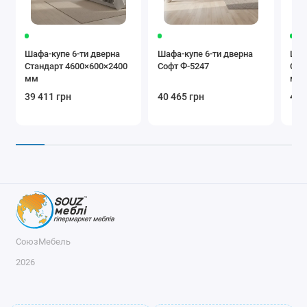
Шафа-купе 6-ти дверна
Шафа-купе 6-ти дверна
Шаф
Стандарт 4600×600×2400
Софт Ф-5247
Ста
мм
мм
39 411 грн
40 465 грн
41 
СоюзМебель
2026