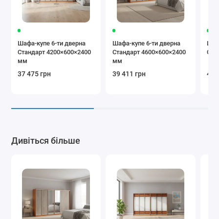
Шафа-купе 6-ти дверна
Шафа-купе 6-ти дверна
Шаф
Стандарт 4200×600×2400
Стандарт 4600×600×2400
Соф
мм
мм
37 475 грн
39 411 грн
40 
Дивіться більше