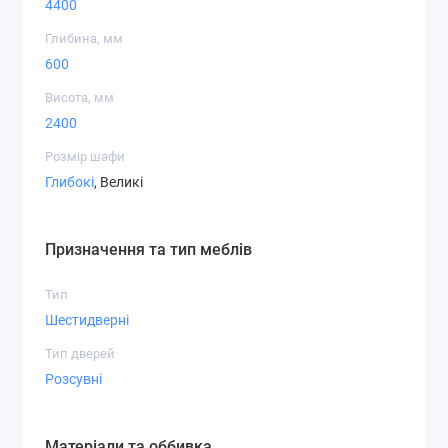
4400
Глибина, мм
600
Висота, мм
2400
Розмір шафи
Глибокі
, Великі
Призначення та тип меблів
Тип
Шестидверні
Тип дверей
Розсувні
Матеріали та оббивка