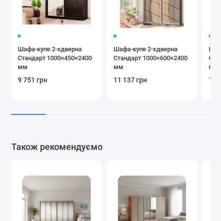
Шафа-купе 2-хдверна
Шафа-купе 2-хдверна
Шаф
Стандарт 1000×450×2400
Стандарт 1000×600×2400
Ста
мм
мм
мм
9 751 грн
11 137 грн
10 
Також рекомендуємо