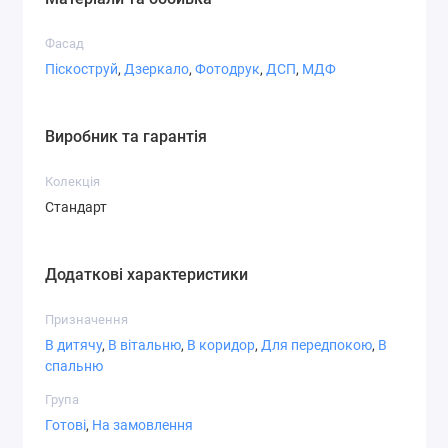
Фасад
Піскоструй
,
Дзеркало
,
Фотодрук
,
ДСП
,
МДФ
Виробник та гарантія
Колекція
Стандарт
Додаткові характеристики
Призначення
В дитячу
,
В вітальню
,
В коридор
,
Для передпокою
,
В
спальню
Група
Готові
,
На замовлення