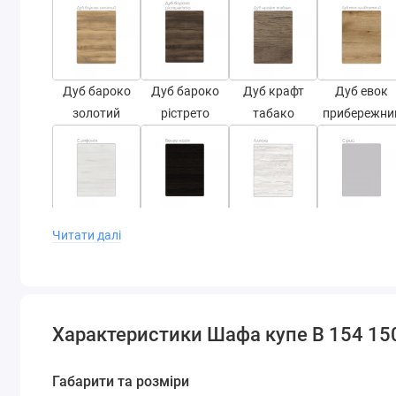
Дуб бароко
Дуб бароко
Дуб крафт
Дуб евок
золотий
рістрето
табако
прибережни
Симфонія
Венге магія
Аляска
Сірий
Читати далі
Варіанти фасадів
Характеристики Шафа купе В 154 1
Габарити та розміри
Дзеркало
ДСП
Матове
СТ-2,1