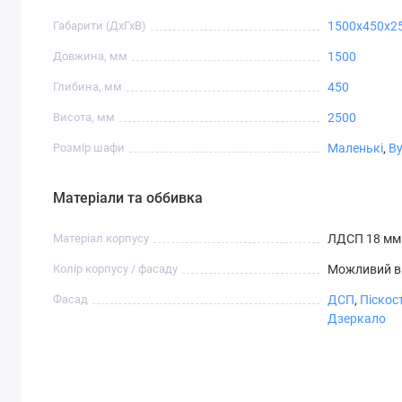
дзеркало
Габарити (ДхГхВ)
1500x450x2
Довжина, мм
1500
Глибина, мм
450
Висота, мм
2500
СТ-4,2
СТ-4,3
СТ-4,4
СТ-4,5
Розмір шафи
Маленькі
,
Ву
Матеріали та оббивка
Матеріал корпусу
ЛДСП 18 мм
СТ-5,4
СТ-6,1
СТ-6,2
СТ-7,1
Колір корпусу / фасаду
Можливий в
Фасад
ДСП
,
Піскос
Дзеркало
СТ-8,4
СТ-8,5
СТ-8,6
СТ-9,1