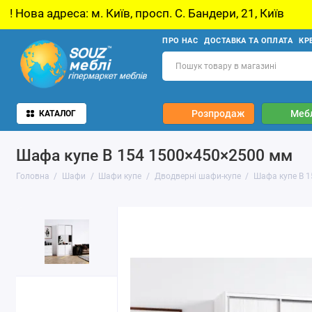
м. Київ, просп. С. Бандери, 21, Київ
У звʼяз
ПРО НАС
ДОСТАВКА ТА ОПЛАТА
КР
Розпродаж
Мебл
КАТАЛОГ
Шафа купе В 154 1500×450×2500 мм
Головна
Шафи
Шафи купе
Дводверні шафи-купе
Шафа купе В 