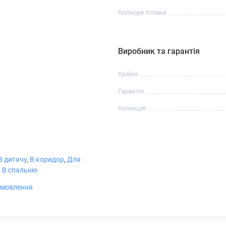
Кольори плівки
Виробник та гарантія
Країна
Гарантія
Колекція
Коричневий
Крем
Бургунді
Чорний
В дитячу
,
В коридор
,
Для
,
В спальню
амовлення