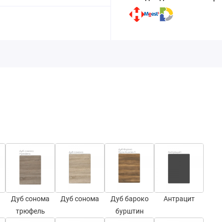
Дуб сонома
Дуб сонома
Дуб бароко
Антрацит
трюфель
бурштин