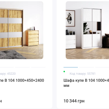
Модена
Стандарт
Стандарт білий
Стандарт
бронза
бронза
глянець
венге глянець
вару: 45220
Код товару: 55781
е В 104 1000×450×2400
Шафа купе В 104 1000×
мм
н
10 344 грн