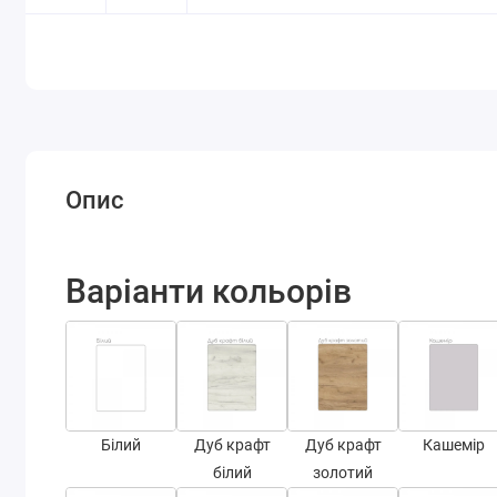
Опис
Варіанти кольорів
Білий
Дуб крафт
Дуб крафт
Кашемір
білий
золотий