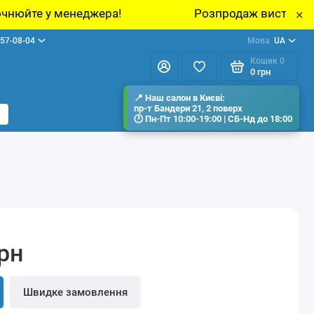
джера!
Розпродаж виставкових зразків мебл
×
57-08-04
Мова
UA
Кошик
0
0 грн
грн
Швидке замовлення