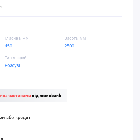
ль
Глибина, мм
Висота, мм
450
2500
Тип дверей
Розсувні
ми або кредит
ні