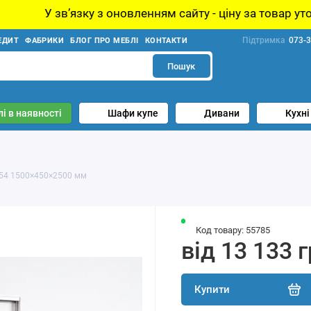
ку з оновленням сайту - ціну за товар уточнюйте у мене
Підтримка
073-3
ЕДИТ
ФАБРИКИ
БЛОГ ПРО МЕБЛІ
КОНТАКТИ
Пошук
і в наявності
Шафи купе
Дивани
Кухні
154 1500×450×2500 мм
Код товару: 55785
від 13 133 
Купити