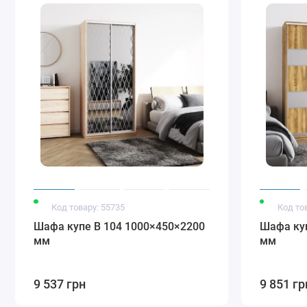
Стандарт
Модена білий
Модена графіт
Модена
срібло
димчасто
сірий
Стандарт
Чорний
золотий
Код товару: 55735
Код то
Шафа купе В 104 1000×450×2200
Шафа куп
Варіанти фотодруку шафи-купе ДОМ
мм
мм
Варіанти піскотруменевого оздоблення шафи-купе ДОМ
9 537 грн
9 851 гр