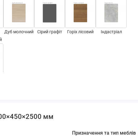
Дуб молочний
Сірий графіт
Горіх лісовий
Індастріал
й
500×450×2500 мм
Призначення та тип меблів
СТ-2,2
СТ-3,1
СТ-3,7
СТ-4,1