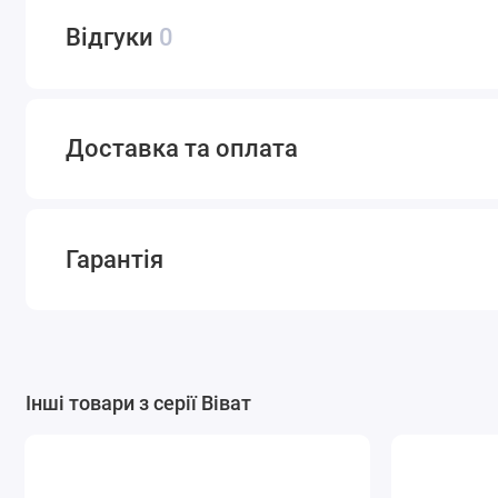
Додаткова комплектація
Відгуки
0
Доставка та оплата
Блок ящиків
Радіус B-60/45
Радіус А-60/45
Полиця
Гарантія
Кошик для
Брючниця
Органайзер
Кошик
білизни
Інші товари з серії Віват
Профіль