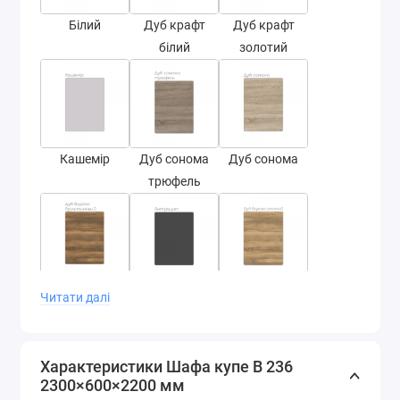
Білий
Дуб крафт
Дуб крафт
білий
золотий
Кашемір
Дуб сонома
Дуб сонома
трюфель
Дуб бароко
Антрацит
Дуб бароко
Читати далі
бурштин
золотий
Характеристики Шафа купе В 236
2300×600×2200 мм