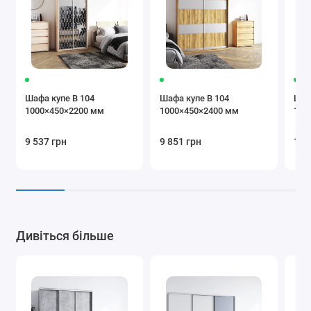
коричневий
Бежевий
Коричневий
Крем
Шафа купе В 104
Шафа купе В 104
Шаф
1000×450×2200 мм
1000×450×2400 мм
100
9 537 грн
9 851 грн
10 
Бургунді
Чорний
Сірий
Додаткова
Дивіться більше
комплектація