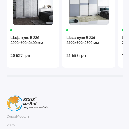
Блок ящиків
Радіус B-60/45
Радіус А-60/45
Шафа купе В 236
Шафа купе В 236
Шаф
2300×600×2400 мм
2300×600×2500 мм
240
Полиця
Труба
Мікроліфт
20 627 грн
21 658 грн
19 
Дотягувач
Тримач
Кошик для
ременів
білизни
СоюзМебель
2026
Брючниця
Органайзер
Кошик