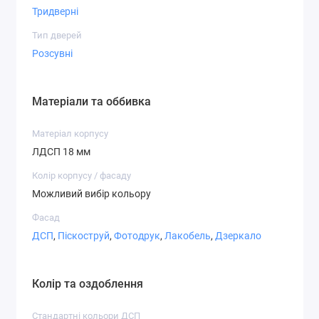
Тридверні
Варіанти фасадів
Тип дверей
Розсувні
Матеріали та оббивка
Дзеркало
ДСП
Матове
Матеріал корпусу
дзеркало
ЛДСП 18 мм
Колір корпусу / фасаду
Можливий вибір кольору
Фасад
СТ-2,1
СТ-2,2
СТ-3,1
ДСП
,
Піскоструй
,
Фотодрук
,
Лакобель
,
Дзеркало
Колір та оздоблення
Стандартні кольори ДСП
СТ-3,7
СТ-4,1
СТ-4,2