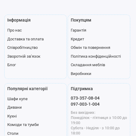
Інформація
Покупцям
Про нас
Гарантія
Полиця для
Доставка та оплата
Кредит
взуття
Співробітництво
Обмін та повернення
Профіль
Зворотній зв’язок
Політика конфіденційності
Блог
Складання меблів
Виробники
Популярні категорії
Підтримка
073-357-08-04
Шафи купе
Стандарт
Модена білий
Модена графіт
097-003-1-004
Дивани
срібло
Без вихідних:
Кухні
Понеділок - п'ятниця з 10:00 до
19:00
Комоди та тумби
Субота - Неділя - з 10:00 до
18:00
Столи