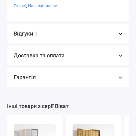
Готові
,
На замовлення
СТ-9,4
СТ-9,5
СТ-9,7
Відгуки
0
Доставка та оплата
СТ-10
Фотодрук
Художнє
матування
Гарантія
Варіанти плівки Oracal
Інші товари з серії Віват
Графіт
Білий
Світло