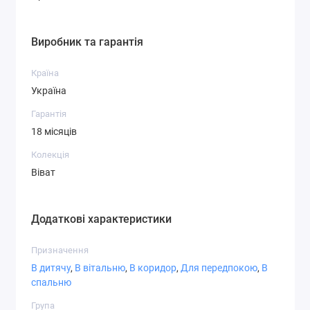
СТ-6,2
СТ-7,1
СТ-7,3
Виробник та гарантія
Країна
Україна
Гарантія
СТ-7,4
СТ-8,1
СТ-8,3
18 місяців
Колекція
Віват
СТ-8,4
СТ-8,5
СТ-8,6
Додаткові характеристики
Призначення
В дитячу
,
В вітальню
,
В коридор
,
Для передпокою
,
В
спальню
СТ-9,1
СТ-9,2
СТ-9,3
Група