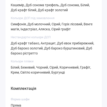
Кашемір, Дуб сонома трюфель, Дуб сонома, Білий,
Дуб крафт білий, Дуб крафт золотий
Кольори ДСП під замовлення
Симфонія, Дуб молочний, Сірий, Горіх лісовий, Венге
магія, Індастріал, Аляска, Сірий графіт
СТ-4,3
СТ-4,4
СТ-4,5
Нестандартні кольори ДСП
Дуб крафт табако, Антрацит, Дуб евок прибережний,
Дуб бароко золотий, Дуб бароко бурштиновий, Дуб
бароко рістретто
СТ-4,6
СТ-5,1
СТ-5,2
Кольори плівки
Білий, Бежевий, Чорний, Сірий, Коричневий, Графіт,
Крем, Світло коричневий, Бургунді
Комплектація
СТ-5,3
СТ-5,4
СТ-6,1
Форма шафи
Пряма