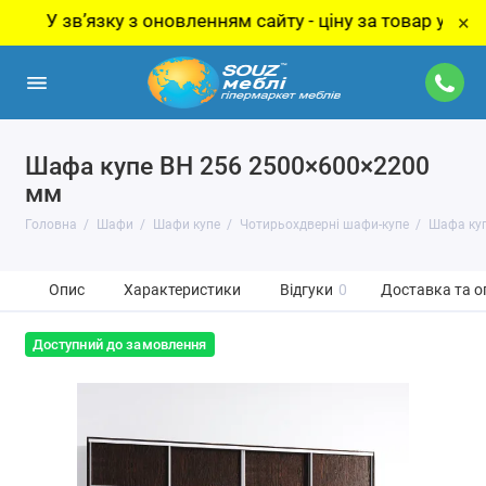
вʼязку з оновленням сайту - ціну за товар уточнюйте у 
×
Шафа купе ВН 256 2500×600×2200
мм
Головна
Шафи
Шафи купе
Чотирьохдверні шафи-купе
Шафа куп
Опис
Характеристики
Відгуки
0
Доставка та о
Доступний до замовлення