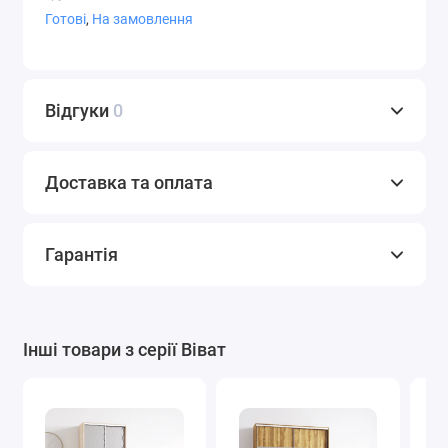
Готові
,
На замовлення
СТ-9,4
СТ-9,5
СТ-9,7
Відгуки
0
Доставка та оплата
СТ-10
Фотодрук
Художнє
матування
Гарантія
Варіанти плівки Oracal
Інші товари з серії Віват
Графіт
Білий
Світло