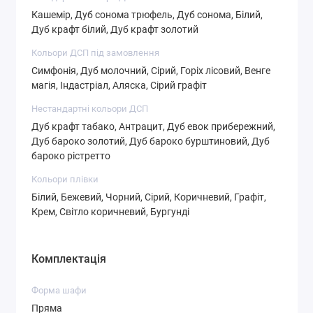
Кашемір, Дуб сонома трюфель, Дуб сонома, Білий,
Дуб крафт білий, Дуб крафт золотий
Кольори ДСП під замовлення
Симфонія, Дуб молочний, Сірий, Горіх лісовий, Венге
магія, Індастріал, Аляска, Сірий графіт
СТ-4,3
СТ-4,4
СТ-4,5
Нестандартні кольори ДСП
Дуб крафт табако, Антрацит, Дуб евок прибережний,
Дуб бароко золотий, Дуб бароко бурштиновий, Дуб
бароко рістретто
СТ-4,6
СТ-5,1
СТ-5,2
Кольори плівки
Білий, Бежевий, Чорний, Сірий, Коричневий, Графіт,
Крем, Світло коричневий, Бургунді
Комплектація
СТ-5,3
СТ-5,4
СТ-6,1
Форма шафи
Пряма