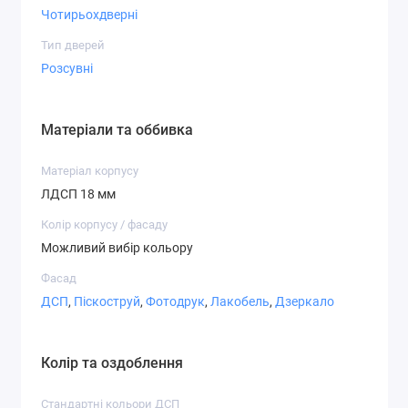
Чотирьохдверні
Варіанти фасадів
Тип дверей
Розсувні
Матеріали та оббивка
Дзеркало
ДСП
Матове
Матеріал корпусу
дзеркало
ЛДСП 18 мм
Колір корпусу / фасаду
Можливий вибір кольору
Фасад
СТ-2,1
СТ-2,2
СТ-3,1
ДСП
,
Піскоструй
,
Фотодрук
,
Лакобель
,
Дзеркало
Колір та оздоблення
Стандартні кольори ДСП
СТ-3,7
СТ-4,1
СТ-4,2