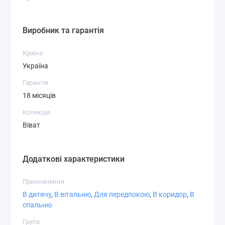
СТ-6,2
СТ-7,1
СТ-7,3
Виробник та гарантія
Країна
Україна
Гарантія
СТ-7,4
СТ-8,1
СТ-8,3
18 місяців
Колекція
Віват
СТ-8,4
СТ-8,5
СТ-8,6
Додаткові характеристики
Призначення
В дитячу
,
В вітальню
,
Для передпокою
,
В коридор
,
В
спальню
СТ-9,1
СТ-9,2
СТ-9,3
Група