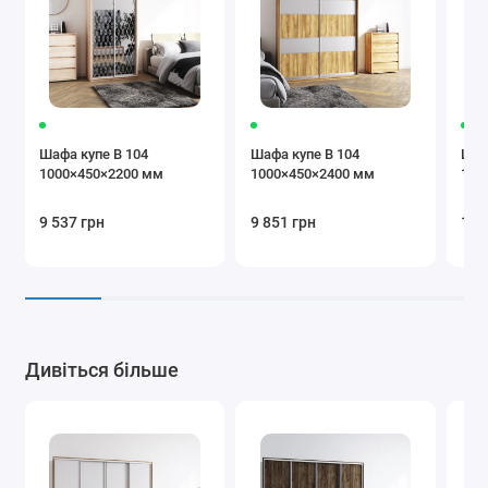
коричневий
Бежевий
Коричневий
Крем
Шафа купе В 104
Шафа купе В 104
Шаф
1000×450×2200 мм
1000×450×2400 мм
100
9 537 грн
9 851 грн
10 
Бургунді
Чорний
Сірий
Додаткова
Дивіться більше
комплектація