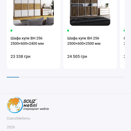
Блок ящиків
Радіус B-60/45
Радіус А-60/45
Шафа купе ВН 256
Шафа купе ВН 256
Шаф
2500×600×2400 мм
2500×600×2500 мм
260
Полиця
Труба
Мікроліфт
23 338 грн
24 505 грн
21 
Дотягувач
Тримач
Кошик для
ременів
білизни
СоюзМебель
2026
Брючниця
Органайзер
Кошик