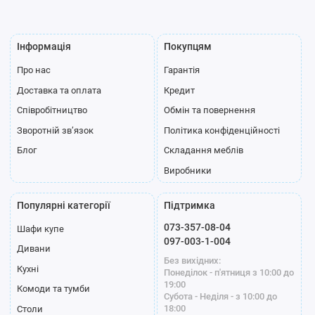
Інформація
Покупцям
Про нас
Гарантія
Полиця для
Доставка та оплата
Кредит
взуття
Співробітництво
Обмін та повернення
Профіль
Зворотній зв’язок
Політика конфіденційності
Блог
Складання меблів
Виробники
Популярні категорії
Підтримка
073-357-08-04
Шафи купе
Стандарт
Модена білий
Модена графіт
097-003-1-004
Дивани
срібло
Без вихідних:
Кухні
Понеділок - п'ятниця з 10:00 до
19:00
Комоди та тумби
Субота - Неділя - з 10:00 до
18:00
Столи