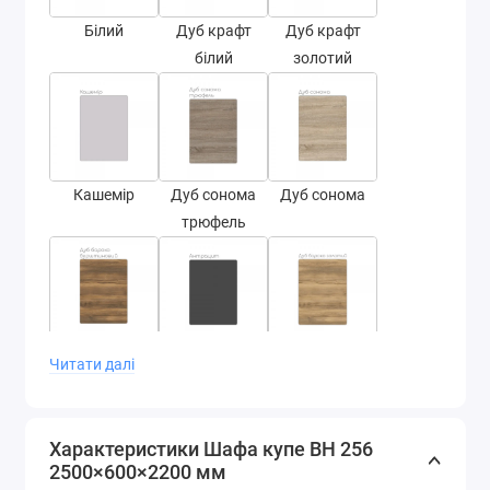
Білий
Дуб крафт
Дуб крафт
білий
золотий
Кашемір
Дуб сонома
Дуб сонома
трюфель
Дуб бароко
Антрацит
Дуб бароко
Читати далі
бурштин
золотий
Характеристики Шафа купе ВН 256
2500×600×2200 мм