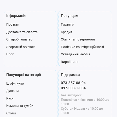
Інформація
Покупцям
Про нас
Гарантія
Полиця для
Доставка та оплата
Кредит
взуття
Співробітництво
Обмін та повернення
Профіль
Зворотній зв’язок
Політика конфіденційності
Блог
Складання меблів
Виробники
Популярні категорії
Підтримка
073-357-08-04
Шафи купе
Стандарт
Модена білий
Модена графіт
097-003-1-004
Дивани
срібло
Без вихідних:
Кухні
Понеділок - п'ятниця з 10:00 до
19:00
Комоди та тумби
Субота - Неділя - з 10:00 до
18:00
Столи