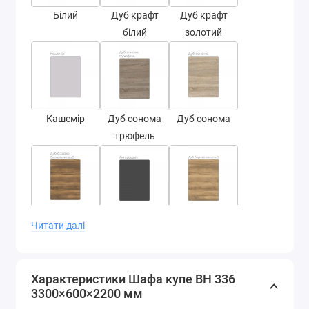
Білий
Дуб крафт
Дуб крафт
білий
золотий
Кашемір
Дуб сонома
Дуб сонома
трюфель
Дуб бароко
Антрацит
Дуб бароко
Читати далі
бурштин
золотий
Характеристики Шафа купе ВН 336
3300×600×2200 мм