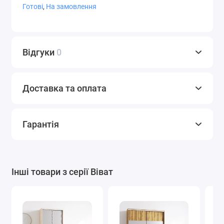
Готові
,
На замовлення
СТ-9,4
СТ-9,5
СТ-9,7
Відгуки
0
Доставка та оплата
СТ-10
Фотодрук
Художнє
матування
Гарантія
Варіанти плівки Oracal
Інші товари з серії Віват
Графіт
Білий
Світло