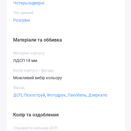
Чотирьохдверні
Варіанти фасадів
Тип дверей
Розсувні
Матеріали та оббивка
Дзеркало
ДСП
Матове
Матеріал корпусу
дзеркало
ЛДСП 18 мм
Колір корпусу / фасаду
Можливий вибір кольору
Фасад
СТ-2,1
СТ-2,2
СТ-3,1
ДСП
,
Піскоструй
,
Фотодрук
,
Лакобель
,
Дзеркало
Колір та оздоблення
Стандартні кольори ДСП
СТ-3,7
СТ-4,1
СТ-4,2