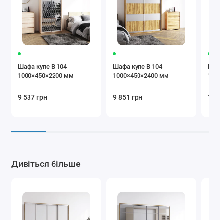
коричневий
Бежевий
Коричневий
Крем
Шафа купе В 104
Шафа купе В 104
Шаф
1000×450×2200 мм
1000×450×2400 мм
100
9 537 грн
9 851 грн
10 
Бургунді
Чорний
Сірий
Додаткова
Дивіться більше
комплектація