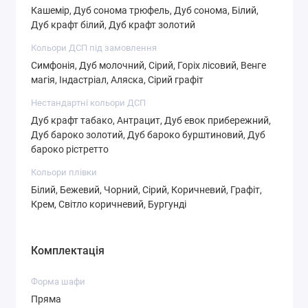
Кашемір, Дуб сонома трюфель, Дуб сонома, Білий,
Дуб крафт білий, Дуб крафт золотий
Кольори ДСП під замовлення
Симфонія, Дуб молочний, Сірий, Горіх лісовий, Венге
магія, Індастріал, Аляска, Сірий графіт
СТ-4,3
СТ-4,4
СТ-4,5
Нестандартні кольори ДСП
Дуб крафт табако, Антрацит, Дуб евок прибережний,
Дуб бароко золотий, Дуб бароко бурштиновий, Дуб
бароко рістретто
СТ-4,6
СТ-5,1
СТ-5,2
Кольори плівки
Білий, Бежевий, Чорний, Сірий, Коричневий, Графіт,
Крем, Світло коричневий, Бургунді
Комплектація
СТ-5,3
СТ-5,4
СТ-6,1
Форма шафи
Пряма