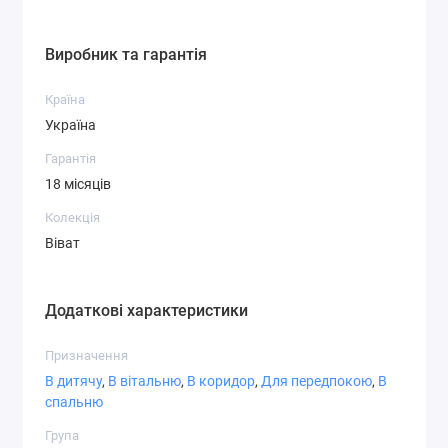
СТ-6,2
СТ-7,1
СТ-7,3
Виробник та гарантія
Країна
Україна
Гарантія
СТ-7,4
СТ-8,1
СТ-8,3
18 місяців
Колекція
Віват
СТ-8,4
СТ-8,5
СТ-8,6
Додаткові характеристики
Призначення
В дитячу
,
В вітальню
,
В коридор
,
Для передпокою
,
В
спальню
СТ-9,1
СТ-9,2
СТ-9,3
Група