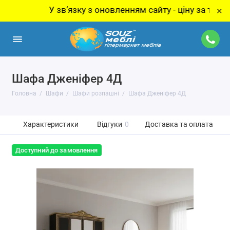
У звʼязку з оновленням сайту - ціну за товар уточ
×
Шафа Дженіфер 4Д
Головна
Шафи
Шафи розпашні
Шафа Дженіфер 4Д
Характеристики
Відгуки
0
Доставка та оплата
Доступний до замовлення