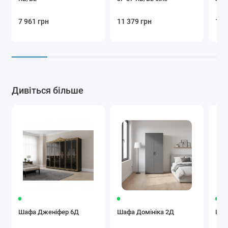
7 961 грн
11 379 грн
11 
Дивіться більше
Шафа Дженіфер 6Д
Шафа Домініка 2Д
Шаф