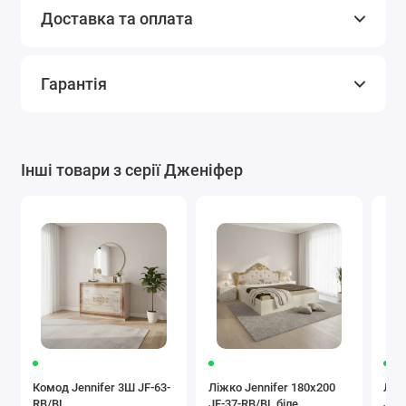
Доставка та оплата
Гарантія
Інші товари з серії Дженіфер
Комод Jennifer 3Ш JF-63-
Ліжко Jennifer 180x200
Ліж
RB/BL
JF-37-RB/BL біле
JF-