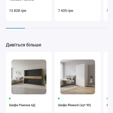
12 828 грн
7 435 грн
5 8
Дивіться більше
Шафа Рамона 6Д
Шафа Фемелі (кут 90)
Шаф