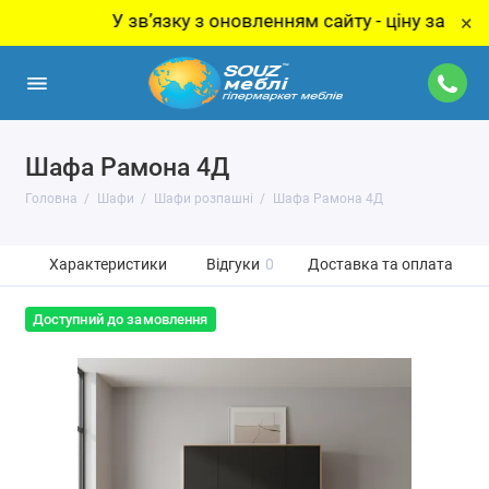
У звʼязку з оновленням сайту - ціну за товар ут
×
Шафа Рамона 4Д
Головна
Шафи
Шафи розпашні
Шафа Рамона 4Д
Характеристики
Відгуки
0
Доставка та оплата
Доступний до замовлення