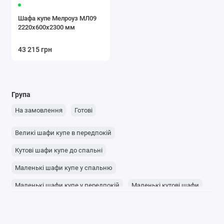
Шафа купе Мелроуз МЛ09
2220x600x2300 мм
43 215 грн
Група
На замовлення
Готові
Великі шафи купе в передпокій
Кутові шафи купе до спальні
Маленькі шафи купе у спальню
Маленькі шафи купе у передпокій
Маленькі кутові шафи
Кутові шафи із дзеркалом
Тридверні шафи купе із дзеркалом