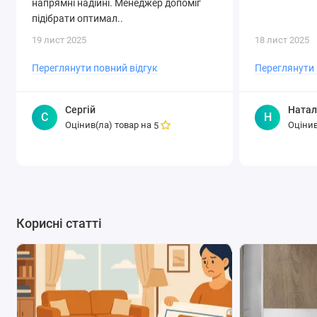
напрямні надійні. Менеджер допоміг
підібрати оптимал..
19 лист 2025
18 лист 2025
Переглянути повний відгук
Переглянути 
Сергій
Натал
С
Н
Оцінив(ла) товар на
Оцінив
5
Корисні статті