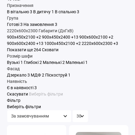
Призначення
В вітальню
3
В дитячу
1
В спальню
3
Група
Готові
3
На замовлення
3
2220x600x2300
Габарити (ДхГхВ)
900x450x2100
+2
900x450x2400
+13
900x600x2100
+2
900x600x2400
+13
1000x450x2100
+2
2220x600x2300
+3
Показати ще 264
Сховати
Розмір шафи
Вузькі
1
Глибокі
2
Маленькі
2
Маленькі
1
Фасад
Дзеркало
3
МДФ
2
Піскоструй
1
Наявність
Є в наявності
3
Скасувати
Виберіть фільтри
Фільтр
Виберіть фільтри