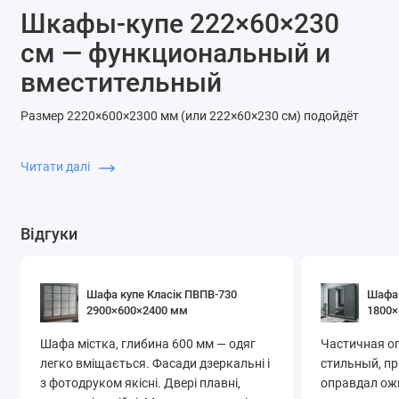
Шкафы-купе 222×60×230
Шафи-купе в передпокій із дзеркалом
см — функциональный и
вместительный
Размер 2220×600×2300 мм (или 222×60×230 см) подойдёт
для повседневного хранения в спальне, гостиной или
прихожей. Благодаря глубине 60 см можно комфортно
Читати далі
использовать стандартные плечики, а секционное деление
позволяет разместить одежду для всей семьи.
Відгуки
Ширина:
222 см
Глубина:
60 см
Высота:
230 см
Шафа купе Класік ПВПВ-730
Шафа 
Закажите шкаф-купе 222×60×230 см в
СоюзМебель
—
2900×600×2400 мм
1800×
надёжно, удобно и недорого.
Шафа містка, глибина 600 мм — одяг
Частичная о
легко вміщається. Фасади дзеркальні і
стильный, п
з фотодруком якісні. Двері плавні,
оправдал ожи