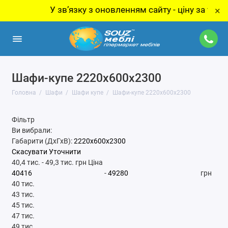
У звʼязку з оновленням сайту - ціну за товар ут
×
Шафи-купе 2220x600x2300
Головна
Шафи
Шафи купе
Шафи-купе 2220x600x2300
Фільтр
Ви вибрали:
Габарити (ДхГхВ):
2220x600x2300
Скасувати
Уточнити
40,4 тис.
-
49,3 тис.
грн
Ціна
-
грн
40 тис.
43 тис.
45 тис.
47 тис.
49 тис.