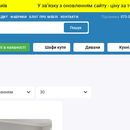
У звʼязку з оновленням сайту - ціну за товар уточн
Підтримка
073-3
ЕДИТ
ФАБРИКИ
БЛОГ ПРО МЕБЛІ
КОНТАКТИ
Пошук
і в наявності
Шафи купе
Дивани
Кухні