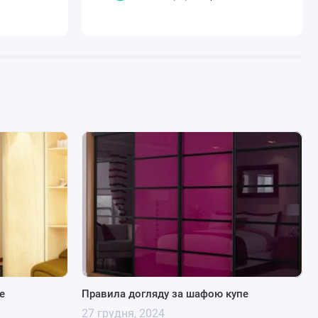
е
Правила догляду за шафою купе
27 грудня, 2024