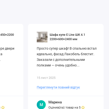
×450×2200
Шафа купе E Line ШК 4.1
2200×600×2400 мм
ре двери
Просто супер шкаф! В спальню встал
ка
идеально, фасад Лакобель блестит.
.
Заказали с дополнительными
полками — очень удобно...
15 лист 2025
Переглянути повний відгук
Марина
М
Оцінив(ла) товар на
5
5