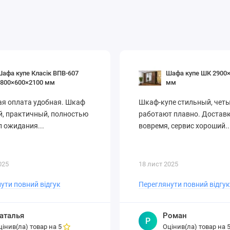
:
60 см
230 см
нє наповнення:
штанги, полиці, ящики
упе 222,4×60×230 см у
СоюзМеблі
з доставкою по Києву та Україні.
афа купе Класік ВПВ-607
Шафа купе ШК 2900
1800×600×2100 мм
мм
ая оплата удобная. Шкаф
Шкаф-купе стильный, четы
, практичный, полностью
работают плавно. Достав
 ожидания...
вовремя, сервис хороший..
025
18 лист 2025
ути повний відгук
Переглянути повний відгук
аталья
Роман
Р
цінив(ла) товар на
Оцінив(ла) товар на
5