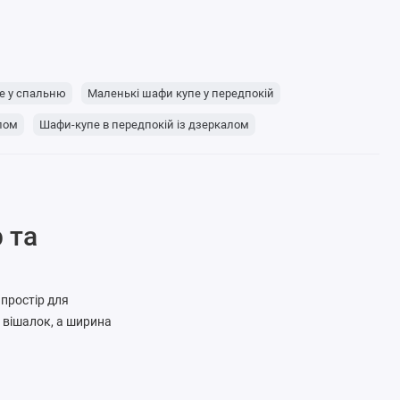
е у спальню
Маленькі шафи купе у передпокій
алом
Шафи-купе в передпокій із дзеркалом
 та
простір для
х вішалок, а ширина