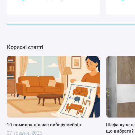
Корисні статті
10 помилок під час вибору меблів
Шафа-купе н
що вибрати?
07 травня, 2025