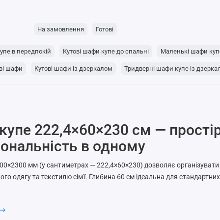
На замовлення
Готові
упе в передпокій
Кутові шафи купе до спальні
Маленькі шафи куп
ві шафи
Кутові шафи із дзеркалом
Тридверні шафи купе із дзерк
упе 222,4×60×230 см — простір
ональність в одному
00×2300 мм (у сантиметрах — 222,4×60×230) дозволяє організувати 
ого одягу та текстилю сім'ї. Глибина 60 см ідеальна для стандартни
лити шафу на секції.
:
222,4 см