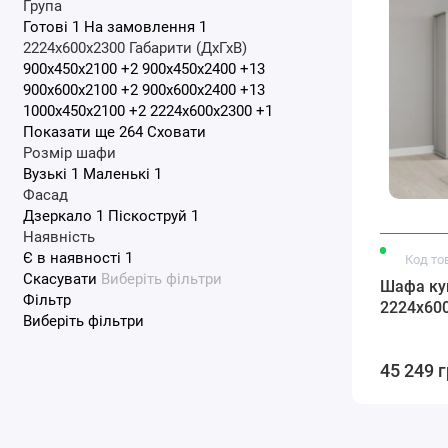
Група
Готові
1
На замовлення
1
2224x600x2300
Габарити (ДхГхВ)
900x450x2100
+2
900x450x2400
+13
900x600x2100
+2
900x600x2400
+13
1000x450x2100
+2
2224x600x2300
+1
Показати ще 264
Сховати
Розмір шафи
Вузькі
1
Маленькі
1
Фасад
Дзеркало
1
Піскоструй
1
Наявність
Є в наявності
1
Код то
Скасувати
Виберіть фільтри
Шафа ку
Фільтр
2224x60
Виберіть фільтри
45 249 