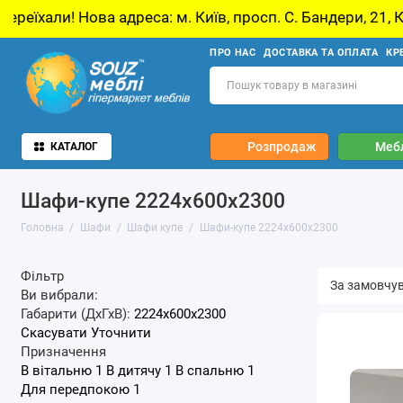
ва адреса: м. Київ, просп. С. Бандери, 21, Київ
ПРО НАС
ДОСТАВКА ТА ОПЛАТА
КР
Розпродаж
Мебл
КАТАЛОГ
Шафи-купе 2224x600x2300
Головна
Шафи
Шафи купе
Шафи-купе 2224x600x2300
Фільтр
Ви вибрали:
Габарити (ДхГхВ):
2224x600x2300
Скасувати
Уточнити
Призначення
В вітальню
1
В дитячу
1
В спальню
1
Для передпокою
1