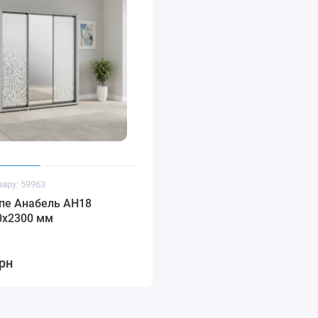
вару: 59963
пе Анабель АН18
0x2300 мм
грн