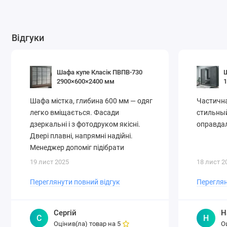
Глибина
Висота:
Внутріш
Відгуки
Купіть шафу-к
Шафа купе Класік ПВПВ-730
Ш
2900×600×2400 мм
Шафа містка, глибина 600 мм — одяг
Частичн
легко вміщається. Фасади
стильный
дзеркальні і з фотодруком якісні.
оправдал
Двері плавні, напрямні надійні.
Менеджер допоміг підібрати
оптимал..
19 лист 2025
18 лист 2
Переглянути повний відгук
Переглян
Сергій
Н
С
Н
Оцінив(ла) товар на
О
5