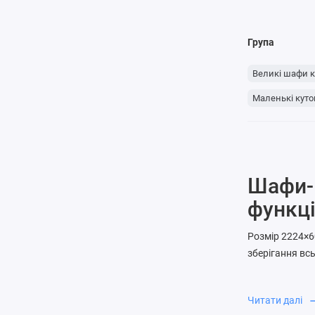
Група
Великі шафи к
Маленькі куто
Шафи-к
функці
Розмір 2224×6
зберігання всь
дозволяє розді
Ширина
Читати далі