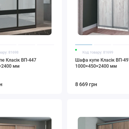
вару: 81698
Код товару: 81699
е Класік ВП-447
Шафа купе Класік ВП-49
×2400 мм
1000×450×2400 мм
н
8 669 грн