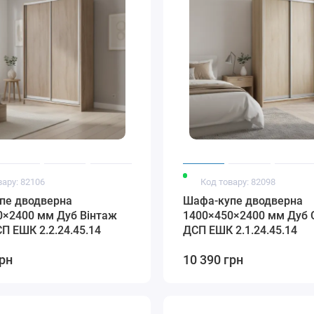
вару: 82106
Код товару: 82098
пе дводверна
Шафа-купе дводверна
0×2400 мм Дуб Вінтаж
1400×450×2400 мм Дуб 
П EШК 2.2.24.45.14
ДСП EШК 2.1.24.45.14
грн
10 390 грн