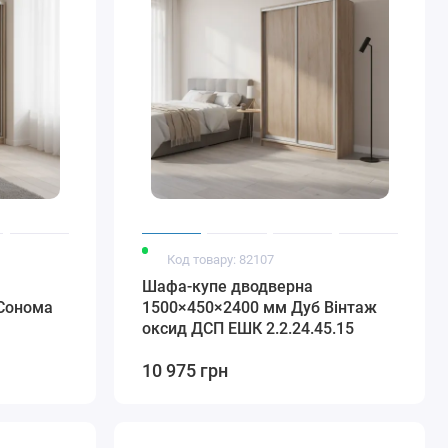
Код товару: 82107
Шафа-купе дводверна
Сонома
1500×450×2400 мм Дуб Вінтаж
оксид ДСП EШК 2.2.24.45.15
10 975 грн