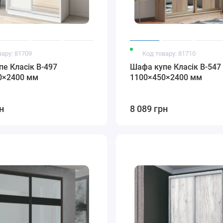
вару: 81709
Код товару: 81710
е Класік В-497
Шафа купе Класік В-547
0×2400 мм
1100×450×2400 мм
н
8 089 грн