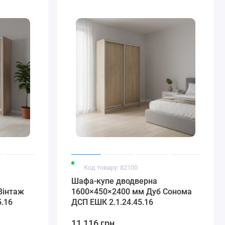
Код товару: 82100
Шафа-купе дводверна
Вінтаж
1600×450×2400 мм Дуб Сонома
5.16
ДСП EШК 2.1.24.45.16
11 116 грн