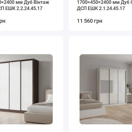
0×2400 мм Дуб Вінтаж
1700×450×2400 мм Дуб 
П EШК 2.2.24.45.17
ДСП EШК 2.1.24.45.17
грн
11 560 грн