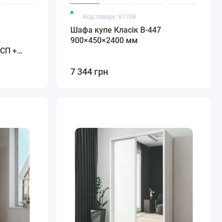
Код товару: 81708
Шафа купе Класік В-447
900×450×2400 мм
СП +
5.20
7 344 грн