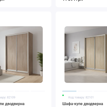
вару: 82109
Код товару: 82101
пе дводверна
Шафа-купе дводверна