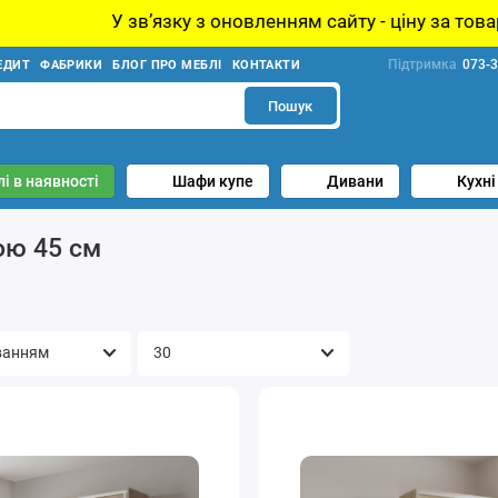
новленням сайту - ціну за товар уточнюйте у менеджера!
Підтримка
073-3
ЕДИТ
ФАБРИКИ
БЛОГ ПРО МЕБЛІ
КОНТАКТИ
Пошук
і в наявності
Шафи купе
Дивани
Кухні
ою 45 см