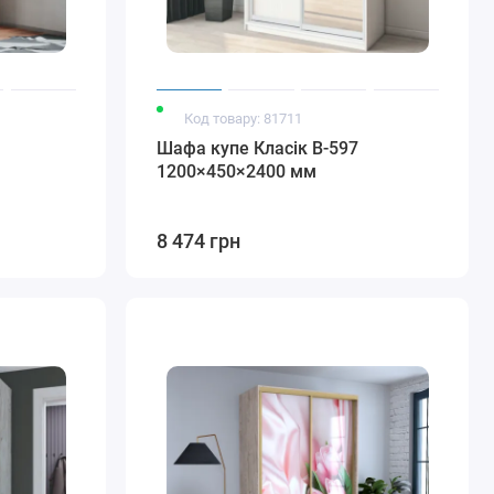
Код товару: 81711
Шафа купе Класік В-597
1200×450×2400 мм
8 474 грн