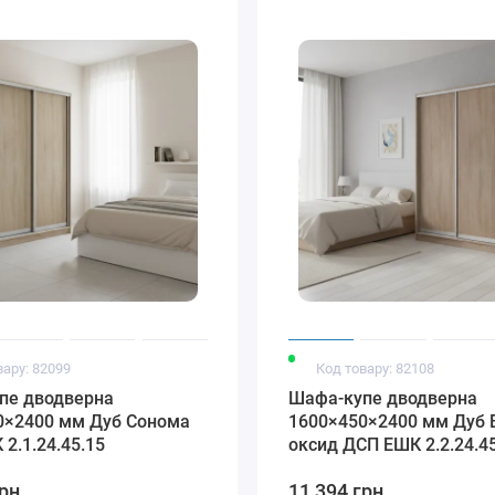
вару: 82099
Код товару: 82108
пе дводверна
Шафа-купе дводверна
0×2400 мм Дуб Сонома
1600×450×2400 мм Дуб 
2.1.24.45.15
оксид ДСП EШК 2.2.24.4
грн
11 394 грн