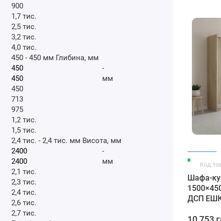
900
1,7 тис.
2,5 тис.
3,2 тис.
4,0 тис.
450
-
450
мм
Глибина, мм
-
мм
450
713
975
1,2 тис.
1,5 тис.
2,4 тис.
-
2,4 тис.
мм
Висота, мм
-
мм
Код то
2,1 тис.
Шафа-ку
2,3 тис.
1500×45
2,4 тис.
ДСП EШК 
2,6 тис.
2,7 тис.
10 753 