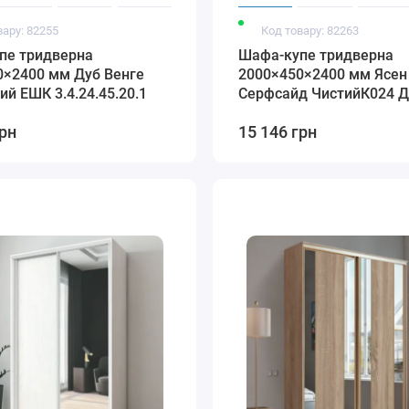
вару: 82255
Код товару: 82263
пе тридверна
Шафа-купе тридверна
0×2400 мм Дуб Венге
2000×450×2400 мм Ясен
лий EШК 3.4.24.45.20.1
Серфсайд ЧистийК024 Д
Дзеркало EКШК 3.3.24.4
грн
15 146 грн