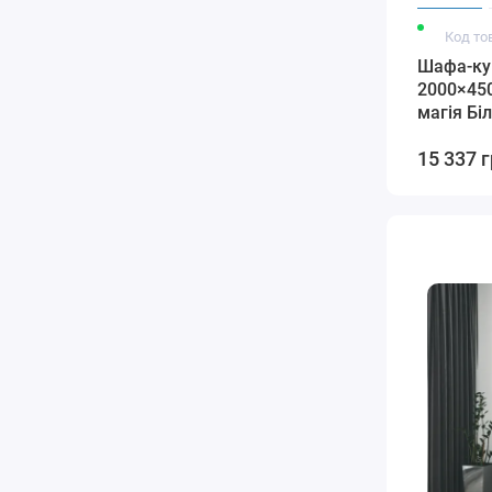
Код то
Шафа-ку
2000×45
магія Бі
15 337 