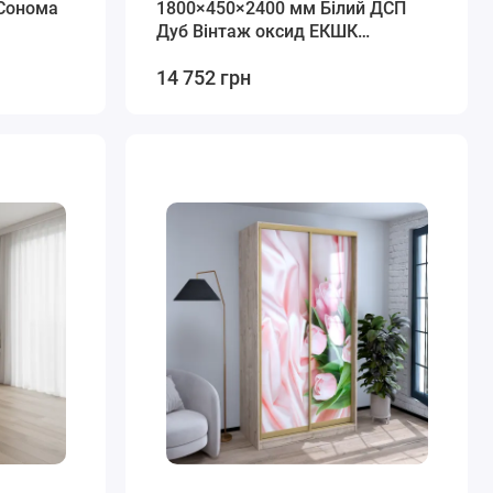
Сонома
1800×450×2400 мм Білий ДСП
Дуб Вінтаж оксид EКШК
3.1.24.45.18
14 752 грн