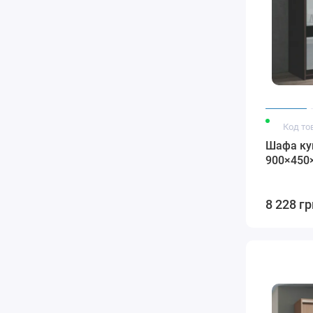
Код то
Шафа куп
900×450
8 228 гр