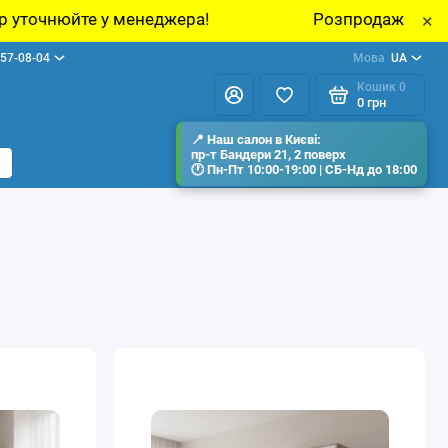
Розпродаж виставкових зразків меблів у шо
×
57-08-04
Мова
UA
Кошик
0
0 грн