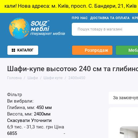
, просп. С. Бандери, 21, Київ
У звʼязку з о
ПРО НАС
ДОСТАВКА ТА ОПЛАТА
КР
Розпродаж
Мебл
КАТАЛОГ
Шафи-купе высотою 240 см та глибин
Головна
Шафи
Шафи купе
2400x450
Фільтр
Ви вибрали:
Глибина, мм:
450 мм
Висота, мм:
2400мм
Скасувати
Уточнити
6,9 тис.
-
31,3 тис.
грн
Ціна
-