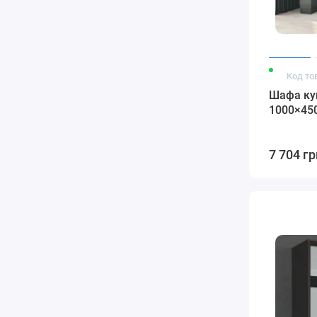
Код то
Шафа куп
1000×45
7 704 гр