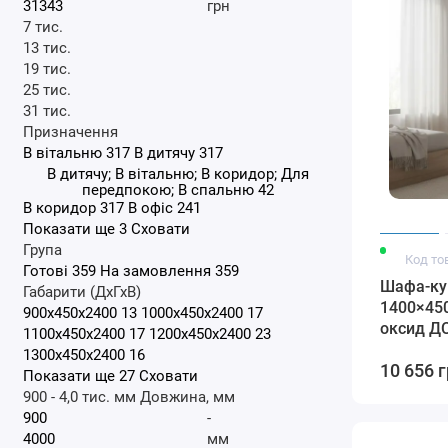
грн
7 тис.
13 тис.
19 тис.
25 тис.
31 тис.
Призначення
В вітальню
317
В дитячу
317
В дитячу; В вітальню; В коридор; Для
передпокою; В спальню
42
В коридор
317
В офіс
241
Показати ще 3
Сховати
Група
Код то
Готові
359
На замовлення
359
Шафа-ку
Габарити (ДхГхВ)
1400×45
900x450x2400
13
1000x450x2400
17
оксид ДС
1100x450x2400
17
1200x450x2400
23
1300x450x2400
16
10 656 
Показати ще 27
Сховати
900
-
4,0 тис.
мм
Довжина, мм
-
мм