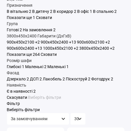
Призначення
В вітальню
2
В дитячу
2
В коридор
2
В офіс
1
В спальню
2
Показати ще 1
Сховати
Група
Готові
2
На замовлення
2
3800x450x2400
Габарити (ДхГхВ)
900x450x2100
+2
900x450x2400
+13
900x600x2100
+2
900x600x2400
+13
1000x450x2100
+2
3800x450x2400
+2
Показати ще 264
Сховати
Розмір шафи
Глибокі
1
Маленькі
2
Маленькі
1
Фасад
Дзеркало
2
ДСП
2
Лакобель
2
Піскоструй
2
Фотодрук
2
Наявність
Є в наявності
2
Скасувати
Виберіть фільтри
Фільтр
Виберіть фільтри