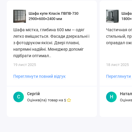
Надійні механізми та фурнітура
Купіть шафу-купе 390×60×240 см у Києві — все, що потрібно,
Шафа купе Класік ПВПВ-730
Шафа 
в одній моделі.
2900×600×2400 мм
1800×
Шафа містка, глибина 600 мм — одяг
Частичная о
легко вміщається. Фасади дзеркальні і
стильный, п
з фотодруком якісні. Двері плавні,
оправдал ожи
напрямні надійні. Менеджер допоміг
підібрати оптимал..
19 лист 2025
18 лист 2025
Переглянути повний відгук
Переглянути 
Сергій
Натал
С
Н
Оцінив(ла) товар на
Оцінив
5