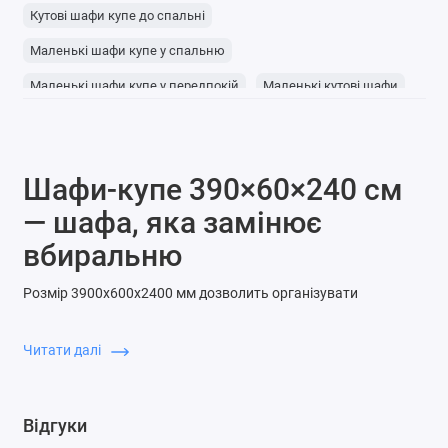
Кутові шафи купе до спальні
Маленькі шафи купе у спальню
Маленькі шафи купе у передпокій
Маленькі кутові шафи
Кутові шафи із дзеркалом
Тридверні шафи купе із дзеркалом
Шафи-купе 390×60×240 см
Шафи-купе в передпокій із дзеркалом
— шафа, яка замінює
вбиральню
Розмір 3900x600x2400 мм дозволить організувати
повноцінну систему зберігання в одній конструкції.
Ідеальний для спалень, вбиралень та сімейного
Читати далі
використання.
Функціональна глибина та висота
Відгуки
До 7 секцій для максимальної зручності