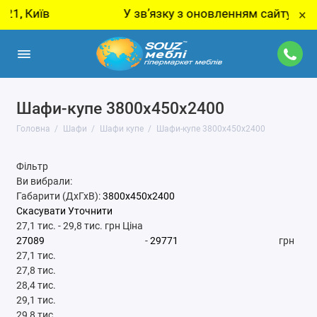
Київ
У звʼязку з оновленням сайту - ціну з
×
Шафи-купе 3800x450x2400
Головна
Шафи
Шафи купе
Шафи-купе 3800x450x2400
Фільтр
Ви вибрали:
Габарити (ДхГхВ):
3800x450x2400
Скасувати
Уточнити
27,1 тис.
-
29,8 тис.
грн
Ціна
-
грн
27,1 тис.
27,8 тис.
28,4 тис.
29,1 тис.
29,8 тис.