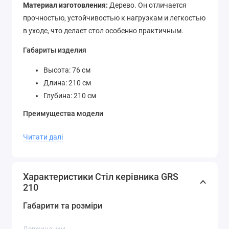
Материал изготовления:
Дерево. Он отличается
прочностью, устойчивостью к нагрузкам и легкостью
в уходе, что делает стол особенно практичным.
Габариты изделия
Высота: 76 см
Длина: 210 см
Глубина: 210 см
Преимущества модели
Подходит для разных типов помещений
Читати далі
Просторная рабочая поверхность
Надежная и прочная конструкция
Стильный универсальный дизайн
Характеристики Стіл керівника GRS
210
Стол руководителя Диал GRS 210 идеально впишется
в современный интерьер, обеспечивая комфорт и
Габарити та розміри
эстетику в вашем пространстве.
Довжина, мм