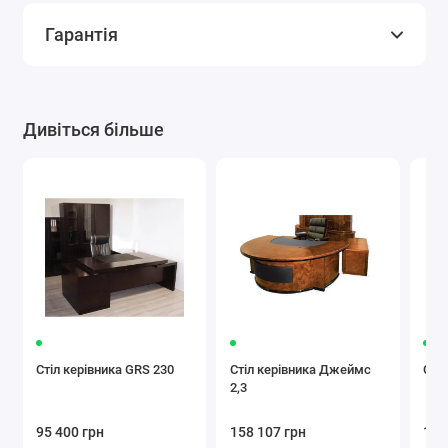
Гарантія
Дивіться більше
Стіл керівника GRS 230
Стіл керівника Джеймс
Сті
2,3
95 400 грн
158 107 грн
105