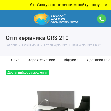
У звʼязку з оновленням сайту - ціну за товар 
×
Стіл керівника GRS 210
Головна
Офісні меблі
Столи керівника
Стіл керівника GRS 210
Опис
Характеристики
Відгуки
0
Доставка та о
Доступний до замовлення