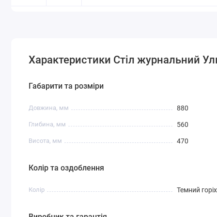
Характеристики Стіл журнальний Ул
Габарити та розміри
Довжина, мм
880
Глибина, мм
560
Висота, мм
470
Колір та оздоблення
Колір
Темний горіх
Виробник та гарантія