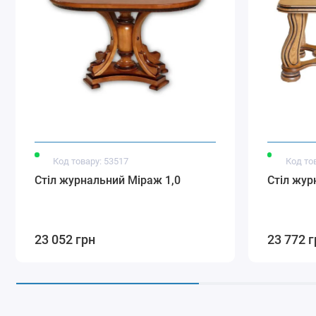
Код товару: 53517
Код то
Стіл журнальний Міраж 1,0
Стіл жур
23 052 грн
23 772 г