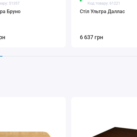
вару: 51357
Код товару: 61221
тра Бруно
Стіл Ультра Даллас
рн
6 637 грн