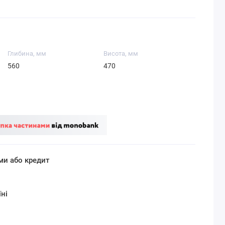
Глибина, мм
Висота, мм
560
470
ми або кредит
ні