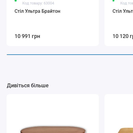
Код товару: 63004
Код то
Стіл Ультра Брайтон
Стіл Уль
10 991 грн
10 120 г
Дивіться більше