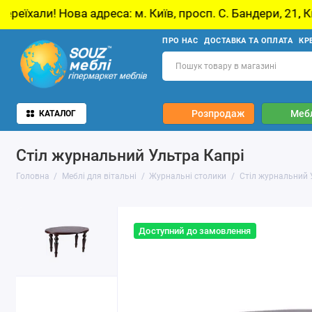
ва адреса: м. Київ, просп. С. Бандери, 21, Київ
ПРО НАС
ДОСТАВКА ТА ОПЛАТА
КР
Розпродаж
Мебл
КАТАЛОГ
Стіл журнальний Ультра Капрі
Головна
Меблі для вітальні
Журнальні столики
Стіл журнальний 
Доступний до замовлення