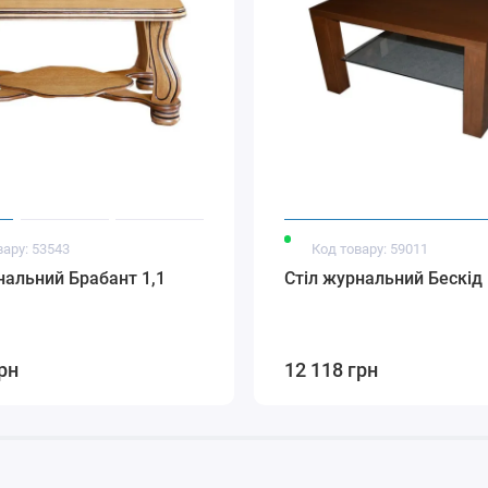
вару: 53543
Код товару: 59011
нальний Брабант 1,1
Стіл журнальний Бескід
рн
12 118 грн