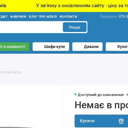
У звʼязку з оновленням сайту - ціну за товар уточн
Підтримка
073-3
ЕДИТ
ФАБРИКИ
БЛОГ ПРО МЕБЛІ
КОНТАКТИ
Пошук
і в наявності
Шафи купе
Дивани
Кухні
Ультра Капрі
Доступний до замовлення
Немає в пр
Купити