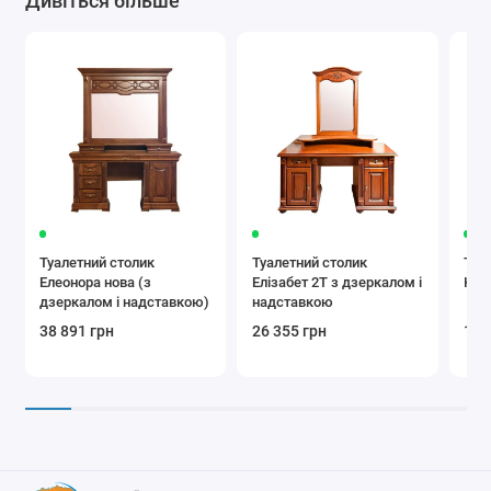
Дивіться більше
Туалетний столик
Туалетний столик
Туа
Елеонора нова (з
Елізабет 2Т з дзеркалом і
Кам
дзеркалом і надставкою)
надставкою
38 891 грн
26 355 грн
16 