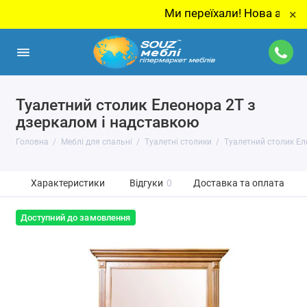
Ми переїхали! Нова адреса: м. Ки
×
Туалетний столик Елеонора 2Т з
дзеркалом і надставкою
Головна
Меблі для спальні
Туалетні столики
Туалетний столик Ел
Характеристики
Відгуки
0
Доставка та оплата
Доступний до замовлення