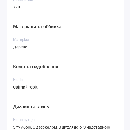
770
Матеріали та оббивка
Матеріал
Дерево
Колір та оздоблення
Колір
Світлий горіх
Дизайн та стиль
Конструкція
З тумбою, З дзеркалом, З шухлядою, З надставкою