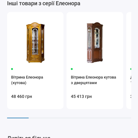
Інші товари з серії Елеонора
Вітрина Елеонора
Вітрина Елеонора кутова
Дво
(кутова)
з дверцятами
160
48 460 грн
45 413 грн
36 