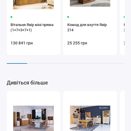
Вітальня Явір міні пряма
Комод для взуття Явір
Ком
(1+7+3+7+1)
214
222
130 841 грн
25 255 грн
25 
Дивіться більше