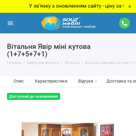
У звʼязку з оновленням сайту - ціну за товар уточ
×
Вітальня Явір міні кутова
(1+7+5+7+1)
Головна
Меблі для вітальні
Вітальні
Вітальня Явір міні кутова (1
Опис
Характеристики
Відгуки
0
Доставка та о
Доступний до замовлення