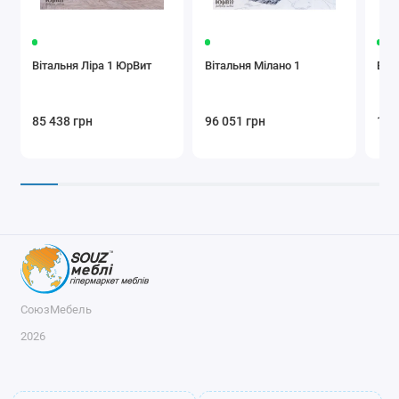
Вітальня Ліра 1 ЮрВит
Вітальня Мілано 1
Віт
85 438 грн
96 051 грн
111
СоюзМебель
2026