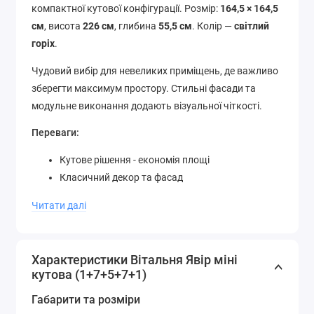
компактної кутової конфігурації. Розмір:
164,5 × 164,5
см
, висота
226 см
, глибина
55,5 см
. Колір —
світлий
горіх
.
Чудовий вибір для невеликих приміщень, де важливо
зберегти максимум простору. Стильні фасади та
модульне виконання додають візуальної чіткості.
Переваги:
Кутове рішення - економія площі
Класичний декор та фасад
Легке складання: модулі 1+7+5+7+1
Читати далі
Характеристики Вітальня Явір міні
кутова (1+7+5+7+1)
Габарити та розміри