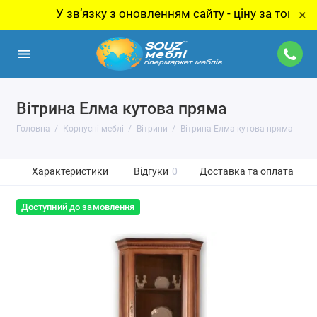
У звʼязку з оновленням сайту - ціну за товар уточн
×
Вітрина Елма кутова пряма
Головна
Корпусні меблі
Вітрини
Вітрина Елма кутова пряма
Характеристики
Відгуки
0
Доставка та оплата
Доступний до замовлення