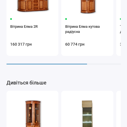
Вітрина Елма 2R
Вітрина Елма кутова
Тум
радіусна
дво
160 317 грн
60 774 грн
32 
Дивіться більше