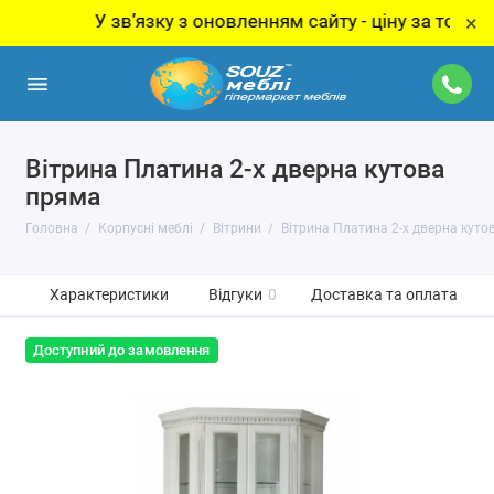
У звʼязку з оновленням сайту - ціну за товар уточ
×
Вітрина Платина 2-х дверна кутова
пряма
Головна
Корпусні меблі
Вітрини
Вітрина Платина 2-х дверна куто
Характеристики
Відгуки
0
Доставка та оплата
Доступний до замовлення