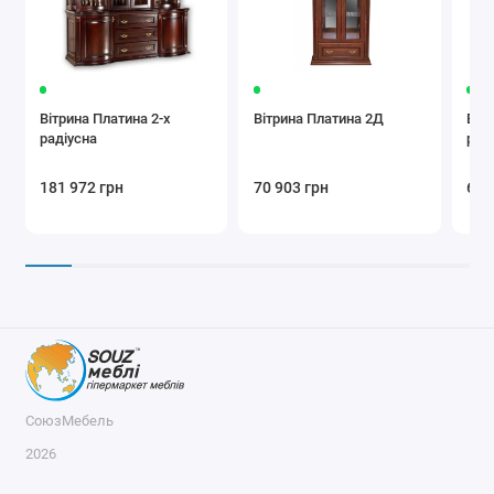
Вітрина Платина 2-х
Вітрина Платина 2Д
Віт
радіусна
рад
181 972 грн
70 903 грн
61 
СоюзМебель
2026