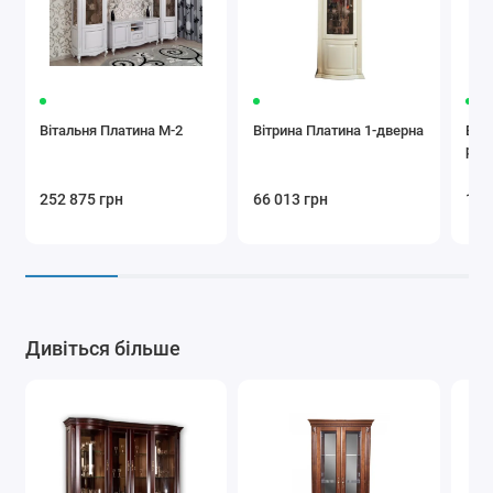
Вітальня Платина М-2
Вітрина Платина 1-дверна
Віт
рад
252 875 грн
66 013 грн
181
Дивіться більше