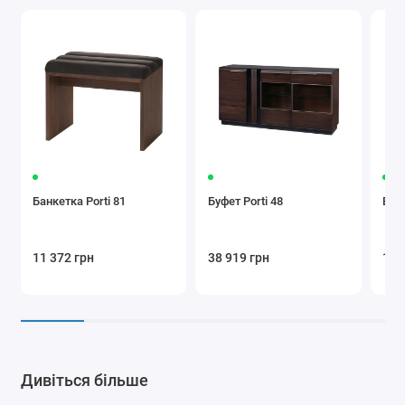
Банкетка Porti 81
Буфет Porti 48
Віта
11 372 грн
38 919 грн
101
Дивіться більше