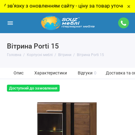
зку з оновленням сайту - ціну за товар уточнюйте у мен
×
Вітрина Porti 15
Головна
Корпусні меблі
Вітрини
Вітрина Porti 15
Опис
Характеристики
Відгуки
0
Доставка та о
Доступний до замовлення