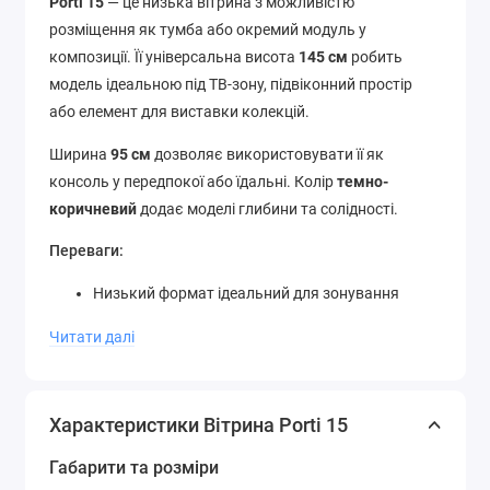
Porti 15
— це низька вітрина з можливістю
розміщення як тумба або окремий модуль у
композиції. Її універсальна висота
145 см
робить
модель ідеальною під ТВ-зону, підвіконний простір
або елемент для виставки колекцій.
Ширина
95 см
дозволяє використовувати її як
консоль у передпокої або їдальні. Колір
темно-
коричневий
додає моделі глибини та солідності.
Переваги:
Низький формат ідеальний для зонування
простору
Читати далі
Універсальний стиль — від модерну до лофт-
рішень
Збалансована геометрія та простота форми
Характеристики Вітрина Porti 15
Габарити та розміри